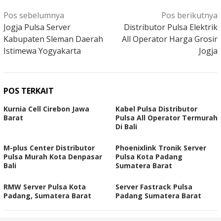
Navigasi
Pos sebelumnya
Pos berikutnya
pos
Jogja Pulsa Server
Distributor Pulsa Elektrik
Kabupaten Sleman Daerah
All Operator Harga Grosir
Istimewa Yogyakarta
Jogja
POS TERKAIT
Kurnia Cell Cirebon Jawa
Kabel Pulsa Distributor
Barat
Pulsa All Operator Termurah
Di Bali
M-plus Center Distributor
Phoenixlink Tronik Server
Pulsa Murah Kota Denpasar
Pulsa Kota Padang
Bali
Sumatera Barat
RMW Server Pulsa Kota
Server Fastrack Pulsa
Padang, Sumatera Barat
Padang Sumatera Barat