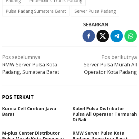
Padang
Phoenixlink Tronik Padang
Pulsa Padang Sumatera Barat
Server Pulsa Padang
SEBARKAN
Navigasi
Pos sebelumnya
Pos berikutnya
pos
RMW Server Pulsa Kota
Server Pulsa Murah All
Padang, Sumatera Barat
Operator Kota Padang
POS TERKAIT
Kurnia Cell Cirebon Jawa
Kabel Pulsa Distributor
Barat
Pulsa All Operator Termurah
Di Bali
M-plus Center Distributor
RMW Server Pulsa Kota
Pulsa Murah Kota Denpasar
Padang, Sumatera Barat