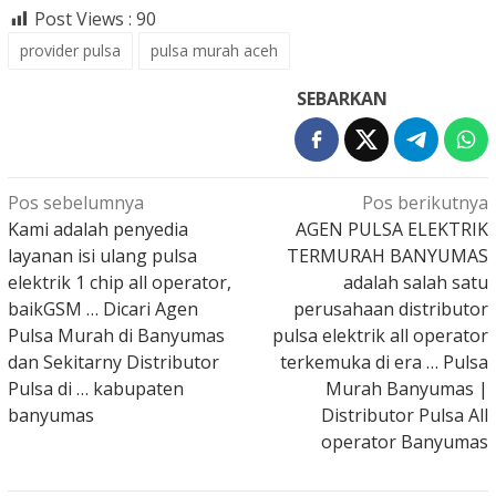
Post Views :
90
provider pulsa
pulsa murah aceh
SEBARKAN
Navigasi
Pos sebelumnya
Pos berikutnya
pos
Kami adalah penyedia
AGEN PULSA ELEKTRIK
layanan isi ulang pulsa
TERMURAH BANYUMAS
elektrik 1 chip all operator,
adalah salah satu
baikGSM … Dicari Agen
perusahaan distributor
Pulsa Murah di Banyumas
pulsa elektrik all operator
dan Sekitarny Distributor
terkemuka di era … Pulsa
Pulsa di … kabupaten
Murah Banyumas |
banyumas
Distributor Pulsa All
operator Banyumas