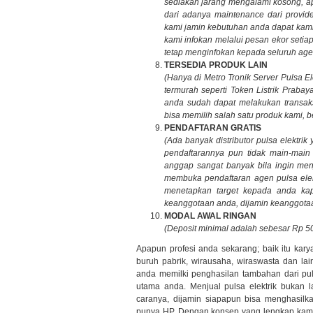
sediakan jarang mengalami kosong, a
dari adanya maintenance dari provid
kami jamin kebutuhan anda dapat kam
kami infokan melalui pesan ekor seti
tetap menginfokan kepada seluruh age
TERSEDIA PRODUK LAIN
(Hanya di Metro Tronik Server Pulsa 
termurah seperti Token Listrik Prab
anda sudah dapat melakukan transaksi
bisa memilih salah satu produk kami, b
PENDAFTARAN GRATIS
(Ada banyak distributor pulsa elektr
pendaftarannya pun tidak main-main
anggap sangat banyak bila ingin menj
membuka pendaftaran agen pulsa elek
menetapkan target kepada anda kap
keanggotaan anda, dijamin keanggotaa
MODAL AWAL RINGAN
(Deposit minimal adalah sebesar Rp 50
Apapun profesi anda sekarang; baik itu kary
buruh pabrik, wirausaha, wiraswasta dan lai
anda memilki penghasilan tambahan dari puls
utama anda. Menjual pulsa elektrik bukan 
caranya, dijamin siapapun bisa menghasilk
punya HP. Dengan konsep yang lengkap kami