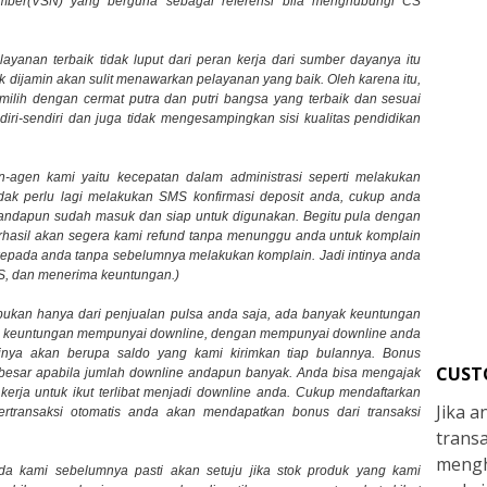
mber(VSN) yang berguna sebagai referensi bila menghubungi CS
yanan terbaik tidak luput dari peran kerja dari sumber dayanya itu
ik dijamin akan sulit menawarkan pelayanan yang baik. Oleh karena itu,
emilih dengan cermat putra dan putri bangsa yang terbaik dan sesuai
ri-sendiri dan juga tidak mengesampingkan sisi kualitas pendidikan
-agen kami yaitu kecepatan dalam administrasi seperti melakukan
tidak perlu lagi melakukan SMS konfirmasi deposit anda, cukup anda
andapun sudah masuk dan siap untuk digunakan. Begitu pula dengan
erhasil akan segera kami refund tanpa menunggu anda untuk komplain
 kepada anda tanpa sebelumnya melakukan komplain. Jadi intinya anda
S, dan menerima keuntungan.)
bukan hanya dari penjualan pulsa anda saja, ada banyak keuntungan
ya keuntungan mempunyai downline, dengan mempunyai downline anda
nya akan berupa saldo yang kami kirimkan tiap bulannya. Bonus
CUST
at besar apabila jumlah downline andapun banyak. Anda bisa mengajak
 kerja untuk ikut terlibat menjadi downline anda. Cukup mendaftarkan
Jika 
ertransaksi otomatis anda akan mendapatkan bonus dari transaksi
trans
mengh
da kami sebelumnya pasti akan setuju jika stok produk yang kami