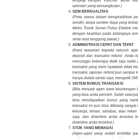
lengkap dengan Voucher Serial Nu
operator yang bersangkutan.)
SDM BERKUALITAS
(
Pintu utama dalam menghadirkan pela
sendiri, tanpa sumber daya yang terba
Metro Tronik Server Pulsa Elektrik m
dengan keahlian pada bidangnya sendi
serta rasa tanggung jawab.)
ADMINISTRASI CEPAT DAN TEPAT
(Kami tawarkan kepada seluruh agen
deposit dan transaksi refund. Anda 
menunggu beberapa detik saja saldo 
transaksi yang kami nyatakan tidak b
transaksi, laporan refund pun sampai
hanya duduk santai saja, mengetik SM
SISTEM BONUS TRANSAKSI
(Bila menjadi agen kami keuntungan 
yang bisa anda peroleh. Salah satun
bisa mendapatkan bonus yang nanti
transaksi ini pun bisa dibilang sang
keluarga, teman, sahabat, atau rekan
saja, dan downline anda tersebut b
downline anda tersebut.)
STOK YANG MEMADAI
(Agen-agen yang sudah terdaftar pa