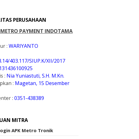
LITAS PERUSAHAAN
. METRO PAYMENT INDOTAMA
ur :
WARIYANTO
3.14/403.117/SIUP.K
/XII/2017
131436100925
s :
Nia Yuniastuti, S.H. M.Kn.
apkan :
Magetan, 15 Desember
enter :
0351-438389
UAN MITRA
Login APK Metro Tronik