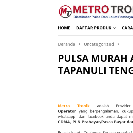
Loncat
ke
konten
HOME
DAFTAR PRODUK
CARA
Beranda
Uncategorized
PULSA MURAH 
TAPANULI TEN
Metro Tronik
adalah Provide
Operator
yang
berpengalaman, cuku
whatsapp, dan facebook anda dapat me
CDMA, PLN Prabayar/Pasca Bayar da
Prinsip kami :
Customer Service oriented