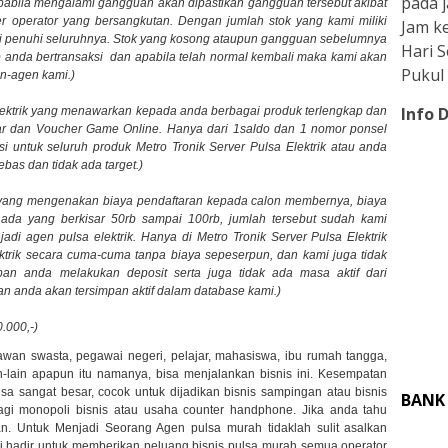
pada j
pabila mengalami gangguan akan dipastikan gangguan tersebut akibat
er operator yang bersangkutan. Dengan jumlah stok yang kami miliki
Jam ke
i penuhi seluruhnya. Stok yang kosong ataupun gangguan sebelumnya
Hari 
ap anda bertransaksi dan apabila telah normal kembali maka kami akan
Pukul 
n-agen kami.)
Info 
Elektrik yang menawarkan kepada anda berbagai produk terlengkap dan
ayar dan Voucher Game Online. Hanya dari 1saldo dan 1 nomor ponsel
 untuk seluruh produk Metro Tronik Server Pulsa Elektrik atau anda
ebas dan tidak ada target.)
ik yang mengenakan biaya pendaftaran kepada calon membernya, biaya
 ada yang berkisar 50rb sampai 100rb, jumlah tersebut sudah kami
adi agen pulsa elektrik. Hanya di Metro Tronik Server Pulsa Elektrik
trik secara cuma-cuma tanpa biaya sepeserpun, dan kami juga tidak
an anda melakukan deposit serta juga tidak ada masa aktif dari
n anda akan tersimpan aktif dalam database kami.)
.000,-)
awan swasta, pegawai negeri, pelajar, mahasiswa, ibu rumah tangga,
n-lain apapun itu namanya, bisa menjalankan bisnis ini. Kesempatan
a sangat besar, cocok untuk dijadikan bisnis sampingan atau bisnis
BANK
lagi monopoli bisnis atau usaha counter handphone. Jika anda tahu
an. Untuk Menjadi Seorang Agen pulsa murah tidaklah sulit asalkan
 hadir untuk memberikan peluang bisnis pulsa murah semua operator