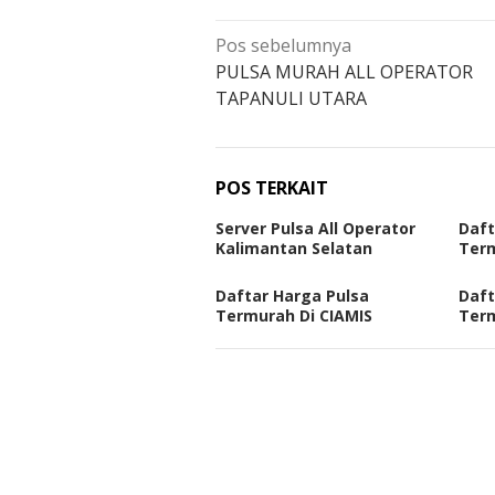
Navigasi
Pos sebelumnya
pos
PULSA MURAH ALL OPERATOR
TAPANULI UTARA
POS TERKAIT
Server Pulsa All Operator
Daft
Kalimantan Selatan
Term
Daftar Harga Pulsa
Daft
Termurah Di CIAMIS
Ter