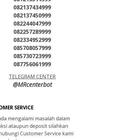
082137434999
082137450999
082244047999
082257289999
082334952999
085708057999
085730723999
087756061999
TELEGRAM CENTER
@MRcenterbot
OMER SERVICE
anda mengalami masalah dalam
aksi ataupun deposit silahkan
ubungi Customer Service kami