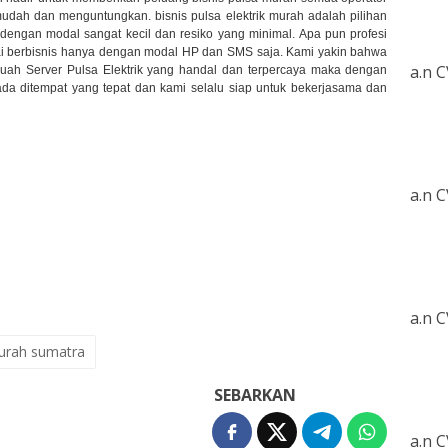
ah dan menguntungkan. bisnis pulsa elektrik murah adalah pilihan
 dengan modal sangat kecil dan resiko yang minimal. Apa pun profesi
ai berbisnis hanya dengan modal HP dan SMS saja. Kami yakin bahwa
a.n 
buah Server Pulsa Elektrik yang handal dan terpercaya maka dengan
da ditempat yang tepat dan kami selalu siap untuk bekerjasama dan
a.n 
a.n 
urah sumatra
SEBARKAN
a.n 