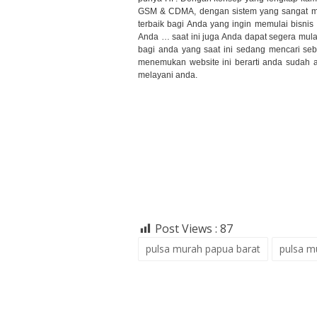
GSM & CDMA, dengan sistem yang sangat mud
terbaik bagi Anda yang ingin memulai bisnis
Anda … saat ini juga Anda dapat segera mul
bagi anda yang saat ini sedang mencari se
menemukan website ini berarti anda sudah a
melayani anda.
Post Views :
87
pulsa murah papua barat
pulsa m