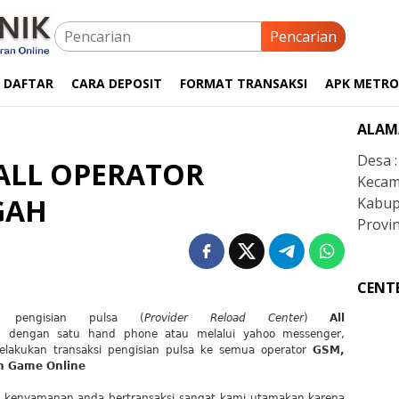
Pencarian
 DAFTAR
CARA DEPOSIT
FORMAT TRANSAKSI
APK METRO
ALAM
Desa 
ALL OPERATOR
Kecam
GAH
Kabup
Provin
CENT
r pengisian pulsa (
Provider Reload Center
)
All
p dengan satu hand phone atau melalui yahoo messenger,
lakukan transaksi pengisian pulsa ke semua operator
GSM,
n Game Online
, kenyamanan anda bertransaksi sangat kami utamakan karena