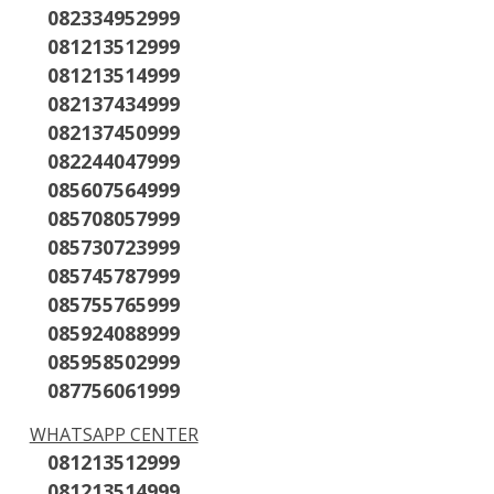
082334952999
081213512999
081213514999
082137434999
082137450999
082244047999
085607564999
085708057999
085730723999
085745787999
085755765999
085924088999
085958502999
087756061999
WHATSAPP CENTER
081213512999
081213514999