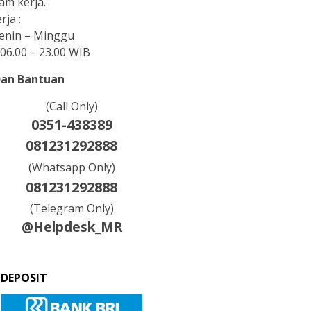
am kerja.
rja :
Senin – Minggu
06.00 – 23.00 WIB
Dan Bantuan
(Call Only)
0351-438389
081231292888
(Whatsapp Only)
081231292888
(Telegram Only)
@Helpdesk_MR
 DEPOSIT