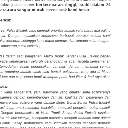
didukung oleh server
berkecepatan tinggi, stabil dalam 24
rata-rata sangat murah
karena
stok kami besar
.
erikut:
er Pulsa Elektrik yang menjadi prioritas adalah yaitu harga jual paling
nya. Dengan melakukan kerjasama berbagai operator seluler kami
lsa termurah sehingga kami dapat menawarkan kepada seluruh agen-
dipasaran pulsa elektrik.)
as dalam segi pelayanan, Metro Tronik Server Pulsa Elektrik benar-
jaga kepercayaan seluruh pelanggannya agar tercipta kenyamanan
. Kemudahan setiap pengecekan transaksi dengan membuka semua
web reporting adalah salah satu bentuk pelayanan yang ada di Metro
4 jam non-stop tanpa henti walaupun pada hari libur & hari raya akan
TWARE
 yang sangat vital yaitu hardware yang dipakai serta softwarenya
kannya dengan pertimbangan dari sisi kualitas dan pelayanan dari
rdware dan software yang dipakai Metro Tronik Server Pulsa Elektrik
asi tinggi untuk menjaga kestabilan transaksi pengisian pulsa elektrik
Dengan bertransaksi di Metro Tronik Server Pulsa Elektrik rasakan
lsa elektrik lainnya, kecepatan transaksi menjadi andalan kami dalam
kami. Setiap bertransaksi kami kirimkan laporan transaksi berhasil