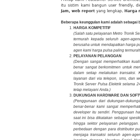
itu sistim kami bangun user friendly, 
Jam, web report
yang lengkap,
Harga 
Beberapa keunggulan kami adalah sebagai b
HARGA KOMPETITIF
(Salah satu pelayanan Metro Tronik Serv
termurah kepada seluruh agen-agen
berusaha untuk mendapatkan harga pu
agen kami harga pulsa paling termurah 
PELAYANAN PELANGGAN
(Dengan sangat memperhatikan kualit
benar sangat berkomitmen untuk men
dalam setiap melakukan transaksi
layanan dari via telepon, sms, dan 
Tronik Server Pulsa Elektrik selama 2
tetap melayani Anda.)
DUKUNGAN HARDWARE DAN SOF
(Penggunaan dari dukungan-dukungan
benar-benar kami sangat memperhati
developer itu sendiri. Penggunaan ha
saat ini bisa dikatakan sebagai spesik
hingga sektor pelayanan pelanggan. 
perbedaan dengan para distributor pu
menjaga transaksi seluruh agen-agen 