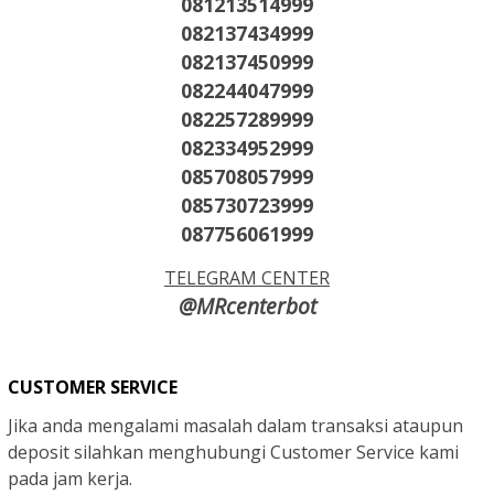
081213514999
082137434999
082137450999
082244047999
082257289999
082334952999
085708057999
085730723999
087756061999
TELEGRAM CENTER
@MRcenterbot
CUSTOMER SERVICE
Jika anda mengalami masalah dalam transaksi ataupun
deposit silahkan menghubungi Customer Service kami
pada jam kerja.