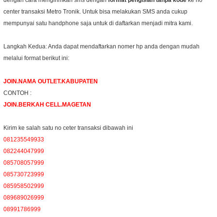
center transaksi Metro Tronik. Untuk bisa melakukan SMS anda cukup
mempunyai satu handphone saja untuk di daftarkan menjadi mitra kami.
Langkah Kedua: Anda dapat mendaftarkan nomer hp anda dengan mudah
melalui format berikut ini:
JOIN.NAMA OUTLET.KABUPATEN
CONTOH :
JOIN.BERKAH CELL.MAGETAN
Kirim ke salah satu no ceter transaksi dibawah ini
081235549933
082244047999
085708057999
085730723999
085958502999
089689026999
08991786999