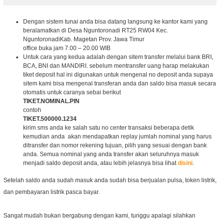
Dengan sistem tunai anda bisa datang langsung ke kantor kami yang
beralamatkan di Desa Nguntoronadi RT25 RW04 Kec.
NguntoronadiKab. Magetan Prov. Jawa Timur
office buka jam 7.00 – 20.00 WIB
Untuk cara yang kedua adalah dengan sitem transfer melalui bank BRI,
BCA, BNI dan MANDIRI. sebelum mentransfer uang harap melakukan
tiket deposit hal ini digunakan untuk mengenal no deposit anda supaya
sitem kami bisa mengenal transferan anda dan saldo bisa masuk secara
otomatis untuk caranya sebai berikut
TIKET.NOMINAL.PIN
contoh
TIKET.500000.1234
kirim sms anda ke salah satu no center transaksi beberapa detik
kemudian anda akan mendapatkan replay jumlah nominal yang harus
ditransfer dan nomor rekening tujuan, pilih yang sesuai dengan bank
anda. Semua nominal yang anda transfer akan seluruhnya masuk
menjadi saldo deposit anda, atau lebih jelasnya bisa lihat
disini
.
Setelah saldo anda sudah masuk anda sudah bisa berjualan pulsa, token listrik,
dan pembayaran listrik pasca bayar.
Sangat mudah bukan bergabung dengan kami, tunggu apalagi silahkan