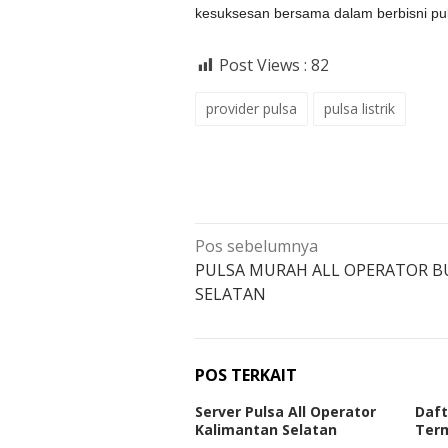
kesuksesan bersama dalam berbisni pu
Post Views :
82
provider pulsa
pulsa listrik
Navigasi
Pos sebelumnya
pos
PULSA MURAH ALL OPERATOR B
SELATAN
POS TERKAIT
Server Pulsa All Operator
Daft
Kalimantan Selatan
Term