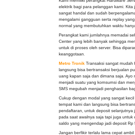
Kami memiliki perangkat Hardware Serv
elektrik bagi para pelanggan kami. Kit
sangat handal dan sudah berpengalaman
mengalami gangguan serta replay yang 
normal yang membutuhkan waktu hanya
Perangkat kami jumlahnya memadai se
Center yang lebih banyak sehingga men
untuk di proses oleh server. Bisa dipar
keanggotaan.
Metro Tronik
Transaksi sangat mudah
langsung bisa bertransaksi berjualan 
uang kapan saja dan dimana saja. Ayo m
menjadi suatu yang komsumsi dan menj
SMS megubah menjadi penghasilan bag
Cukup dengan modal yang sangat kecil
tempat kami dan langsung bisa bertran
pendaftaran, untuk deposit selanjutnya
pada saat awalnya saja tapi juga untuk 
saldo yang mengendap jadi deposit Rp 
Jangan berfikir terlalu lama cepat amb