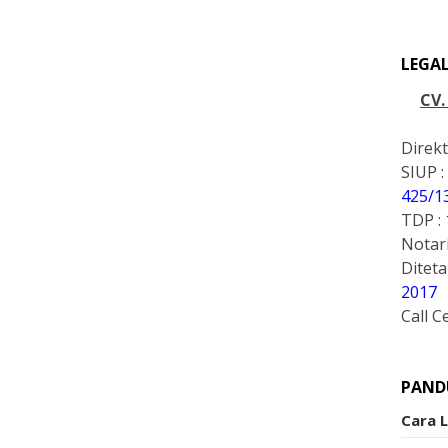
LEGA
CV
Direkt
SIUP :
425/1
TDP :
Notari
Ditet
2017
Call C
PAND
Cara 