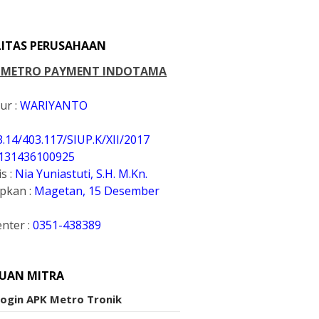
LITAS PERUSAHAAN
. METRO PAYMENT INDOTAMA
ur :
WARIYANTO
3.14/403.117/SIUP.K
/XII/2017
131436100925
s :
Nia Yuniastuti, S.H. M.Kn.
apkan :
Magetan, 15 Desember
enter :
0351-438389
UAN MITRA
Login APK Metro Tronik