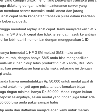
er yang canggih untuk menunjang pelayanan transaksi pulsa
a juga didukung dengan teknisi maintenance server yang
 membuat server transaksi stabil lancar dan jarang
lebih cepat serta kecepatan transaksi pulsa dalam keadaan
 beberapa detik.
hingga membuat replay lebih cepat. Kami menyediakan SMS
jamin SMS lebih cepat dan tidak tersendat masuk ke antrian
arel ke lebih dari 5 nomor lain dengan menggunakan 1 ID
 hanya bermodal 1 HP GSM melalui SMS maka anda
pulsa murah, dengan hanya SMS anda bisa menghasilkan
ulailah rubah hidup lebih produktif di SMS anda, Bila SMS
adikan pengeluaran bagi anda maka sekarang ini dengan
i anda.
 anda hanya membutuhkan Rp 50.000 untuk modal awal di
saksi untuk menjadi agen pulsa tanpa dikenakan biaya
 juga ringan minimal hanya Rp 50.000. Modal ringan bukan
deposit selanjutnya, selain modal yang ringan juga tidak ada
50.000 bisa anda pakai sampai habis.
il hp anda dan daftarkan menjadi agen kami untuk meraih