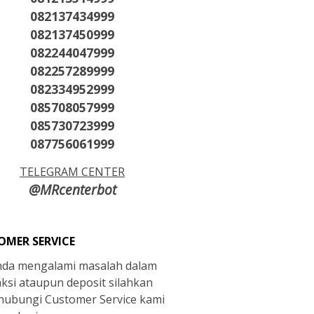
082137434999
082137450999
082244047999
082257289999
082334952999
085708057999
085730723999
087756061999
TELEGRAM CENTER
@MRcenterbot
OMER SERVICE
anda mengalami masalah dalam
aksi ataupun deposit silahkan
ubungi Customer Service kami