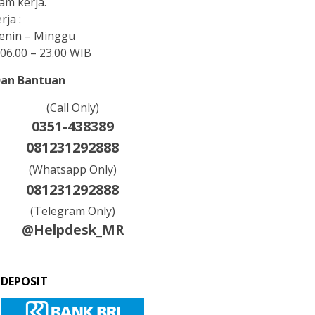
am kerja.
rja :
Senin – Minggu
06.00 – 23.00 WIB
Dan Bantuan
(Call Only)
0351-438389
081231292888
(Whatsapp Only)
081231292888
(Telegram Only)
@Helpdesk_MR
 DEPOSIT