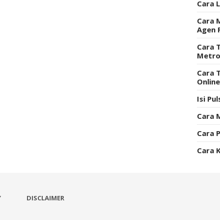
Cara 
Cara 
Agen 
Cara T
Metro
Cara 
Onlin
Isi Pu
Cara 
Cara P
Cara 
Y
DISCLAIMER