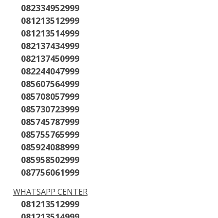
082334952999
081213512999
081213514999
082137434999
082137450999
082244047999
085607564999
085708057999
085730723999
085745787999
085755765999
085924088999
085958502999
087756061999
WHATSAPP CENTER
081213512999
081213514999