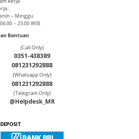
am kerja.
rja :
Senin – Minggu
06.00 – 23.00 WIB
Dan Bantuan
(Call Only)
0351-438389
081231292888
(Whatsapp Only)
081231292888
(Telegram Only)
@Helpdesk_MR
 DEPOSIT