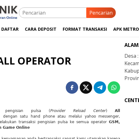
Pencarian
 DAFTAR
CARA DEPOSIT
FORMAT TRANSAKSI
APK METRO
ALAM
Desa 
ALL OPERATOR
Kecam
Kabup
Provin
CENT
r pengisian pulsa (
Provider Reload Center
)
All
p dengan satu hand phone atau melalui yahoo messenger,
lakukan transaksi pengisian pulsa ke semua operator
GSM,
n Game Online
, kenyamanan anda bertransaksi sangat kami utamakan karena