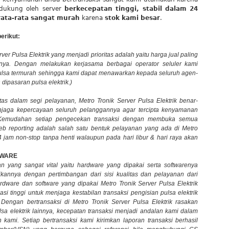
didukung oleh server
berkecepatan tinggi, stabil dalam 24
rata-rata sangat murah
karena
stok kami besar
.
erikut:
er Pulsa Elektrik yang menjadi prioritas adalah yaitu harga jual paling
nya. Dengan melakukan kerjasama berbagai operator seluler kami
lsa termurah sehingga kami dapat menawarkan kepada seluruh agen-
dipasaran pulsa elektrik.)
as dalam segi pelayanan, Metro Tronik Server Pulsa Elektrik benar-
jaga kepercayaan seluruh pelanggannya agar tercipta kenyamanan
. Kemudahan setiap pengecekan transaksi dengan membuka semua
web reporting adalah salah satu bentuk pelayanan yang ada di Metro
4 jam non-stop tanpa henti walaupun pada hari libur & hari raya akan
TWARE
 yang sangat vital yaitu hardware yang dipakai serta softwarenya
kannya dengan pertimbangan dari sisi kualitas dan pelayanan dari
rdware dan software yang dipakai Metro Tronik Server Pulsa Elektrik
asi tinggi untuk menjaga kestabilan transaksi pengisian pulsa elektrik
Dengan bertransaksi di Metro Tronik Server Pulsa Elektrik rasakan
lsa elektrik lainnya, kecepatan transaksi menjadi andalan kami dalam
kami. Setiap bertransaksi kami kirimkan laporan transaksi berhasil