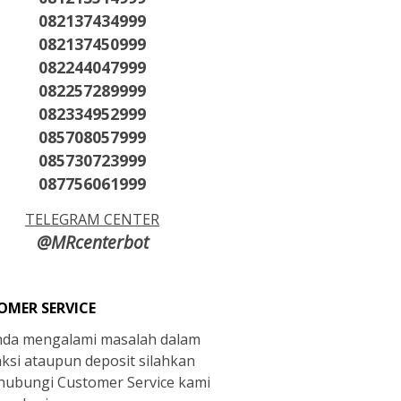
082137434999
082137450999
082244047999
082257289999
082334952999
085708057999
085730723999
087756061999
TELEGRAM CENTER
@MRcenterbot
OMER SERVICE
anda mengalami masalah dalam
aksi ataupun deposit silahkan
ubungi Customer Service kami