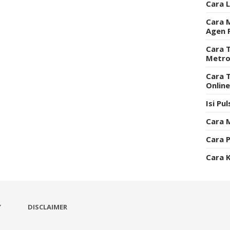
Cara 
Cara 
Agen 
Cara T
Metro
Cara 
Onlin
Isi Pu
Cara 
Cara P
Cara 
Y
DISCLAIMER