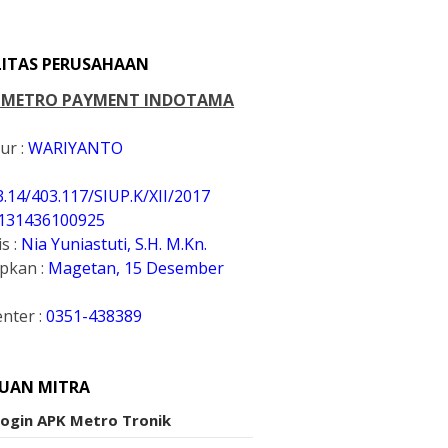
LITAS PERUSAHAAN
. METRO PAYMENT INDOTAMA
ur :
WARIYANTO
3.14/403.117/SIUP.K
/XII/2017
131436100925
s :
Nia Yuniastuti, S.H. M.Kn.
apkan :
Magetan, 15 Desember
enter :
0351-438389
UAN MITRA
Login APK Metro Tronik