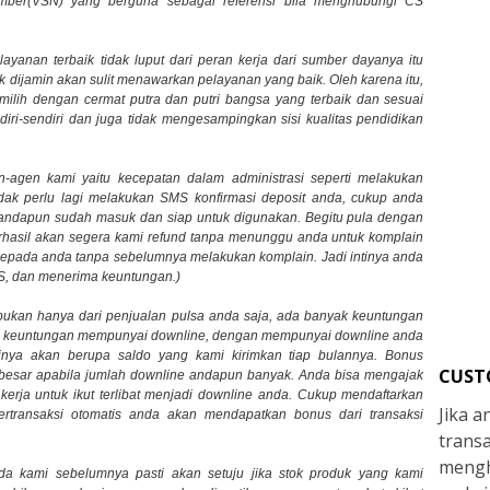
mber(VSN) yang berguna sebagai referensi bila menghubungi CS
yanan terbaik tidak luput dari peran kerja dari sumber dayanya itu
ik dijamin akan sulit menawarkan pelayanan yang baik. Oleh karena itu,
emilih dengan cermat putra dan putri bangsa yang terbaik dan sesuai
ri-sendiri dan juga tidak mengesampingkan sisi kualitas pendidikan
-agen kami yaitu kecepatan dalam administrasi seperti melakukan
tidak perlu lagi melakukan SMS konfirmasi deposit anda, cukup anda
andapun sudah masuk dan siap untuk digunakan. Begitu pula dengan
erhasil akan segera kami refund tanpa menunggu anda untuk komplain
 kepada anda tanpa sebelumnya melakukan komplain. Jadi intinya anda
S, dan menerima keuntungan.)
bukan hanya dari penjualan pulsa anda saja, ada banyak keuntungan
ya keuntungan mempunyai downline, dengan mempunyai downline anda
nya akan berupa saldo yang kami kirimkan tiap bulannya. Bonus
CUST
at besar apabila jumlah downline andapun banyak. Anda bisa mengajak
 kerja untuk ikut terlibat menjadi downline anda. Cukup mendaftarkan
Jika 
ertransaksi otomatis anda akan mendapatkan bonus dari transaksi
trans
mengh
da kami sebelumnya pasti akan setuju jika stok produk yang kami