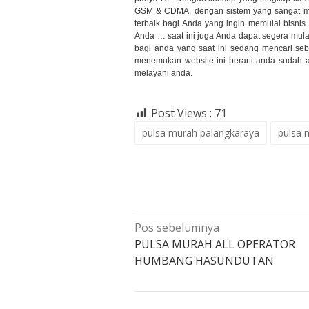
GSM & CDMA, dengan sistem yang sangat mud
terbaik bagi Anda yang ingin memulai bisnis
Anda … saat ini juga Anda dapat segera mul
bagi anda yang saat ini sedang mencari se
menemukan website ini berarti anda sudah a
melayani anda.
Post Views :
71
pulsa murah palangkaraya
pulsa 
Navigasi
Pos sebelumnya
pos
PULSA MURAH ALL OPERATOR
HUMBANG HASUNDUTAN