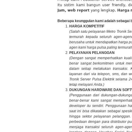
itu sistim kami bangun user friendly, 
Jam, web report
yang lengkap,
Harga 
Beberapa keunggulan kami adalah sebagai b
HARGA KOMPETITIF
(Salah satu pelayanan Metro Tronik Serv
termurah kepada seluruh agen-agen
berusaha untuk mendapatkan harga pu
agen kami harga pulsa paling termurah 
PELAYANAN PELANGGAN
(Dengan sangat memperhatikan kualit
benar sangat berkomitmen untuk men
dalam setiap melakukan transaksi
layanan dari via telepon, sms, dan 
Tronik Server Pulsa Elektrik selama 2
tetap melayani Anda.)
DUKUNGAN HARDWARE DAN SOF
(Penggunaan dari dukungan-dukungan
benar-benar kami sangat memperhati
developer itu sendiri. Penggunaan ha
saat ini bisa dikatakan sebagai spesik
hingga sektor pelayanan pelanggan. 
perbedaan dengan para distributor pu
menjaga transaksi seluruh agen-agen 