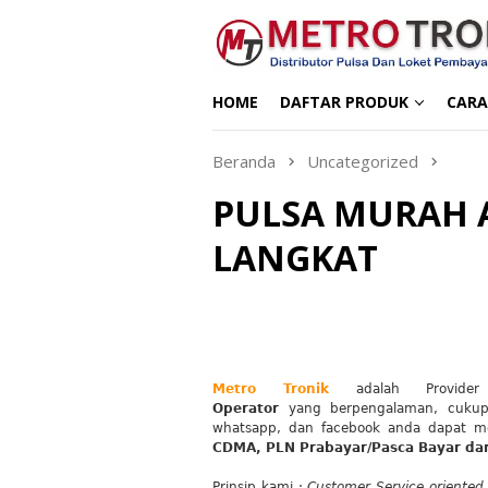
Loncat
ke
konten
HOME
DAFTAR PRODUK
CARA
Beranda
Uncategorized
PULSA MURAH 
LANGKAT
Metro Tronik
adalah Provide
Operator
yang
berpengalaman, cuku
whatsapp, dan facebook anda dapat me
CDMA, PLN Prabayar/Pasca Bayar da
Prinsip kami :
Customer Service oriented