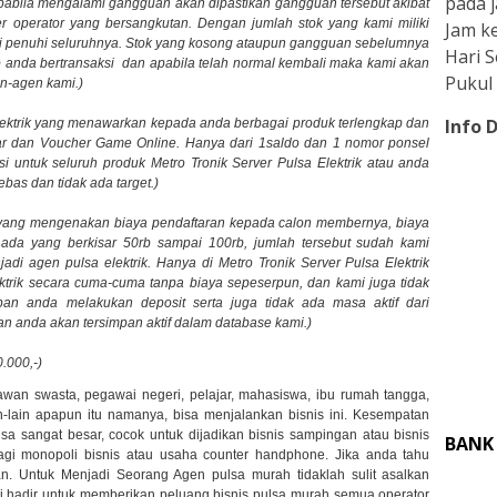
pada j
pabila mengalami gangguan akan dipastikan gangguan tersebut akibat
er operator yang bersangkutan. Dengan jumlah stok yang kami miliki
Jam ke
i penuhi seluruhnya. Stok yang kosong ataupun gangguan sebelumnya
Hari 
ap anda bertransaksi dan apabila telah normal kembali maka kami akan
Pukul 
n-agen kami.)
Info 
Elektrik yang menawarkan kepada anda berbagai produk terlengkap dan
ayar dan Voucher Game Online. Hanya dari 1saldo dan 1 nomor ponsel
 untuk seluruh produk Metro Tronik Server Pulsa Elektrik atau anda
ebas dan tidak ada target.)
ik yang mengenakan biaya pendaftaran kepada calon membernya, biaya
 ada yang berkisar 50rb sampai 100rb, jumlah tersebut sudah kami
adi agen pulsa elektrik. Hanya di Metro Tronik Server Pulsa Elektrik
trik secara cuma-cuma tanpa biaya sepeserpun, dan kami juga tidak
an anda melakukan deposit serta juga tidak ada masa aktif dari
n anda akan tersimpan aktif dalam database kami.)
.000,-)
awan swasta, pegawai negeri, pelajar, mahasiswa, ibu rumah tangga,
n-lain apapun itu namanya, bisa menjalankan bisnis ini. Kesempatan
a sangat besar, cocok untuk dijadikan bisnis sampingan atau bisnis
BANK
lagi monopoli bisnis atau usaha counter handphone. Jika anda tahu
an. Untuk Menjadi Seorang Agen pulsa murah tidaklah sulit asalkan
 hadir untuk memberikan peluang bisnis pulsa murah semua operator