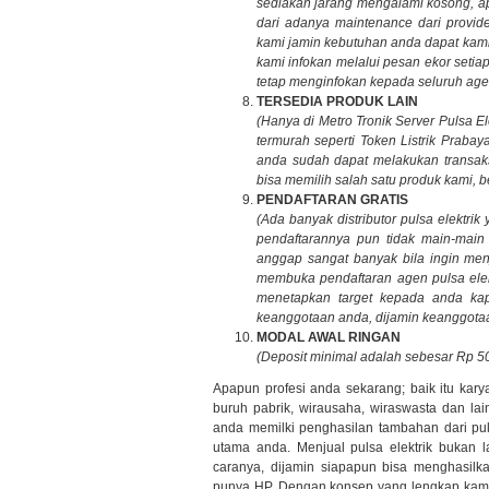
sediakan jarang mengalami kosong, a
dari adanya maintenance dari provid
kami jamin kebutuhan anda dapat kam
kami infokan melalui pesan ekor seti
tetap menginfokan kepada seluruh age
TERSEDIA PRODUK LAIN
(Hanya di Metro Tronik Server Pulsa 
termurah seperti Token Listrik Prab
anda sudah dapat melakukan transaksi
bisa memilih salah satu produk kami, b
PENDAFTARAN GRATIS
(Ada banyak distributor pulsa elektr
pendaftarannya pun tidak main-main
anggap sangat banyak bila ingin menj
membuka pendaftaran agen pulsa elek
menetapkan target kepada anda kap
keanggotaan anda, dijamin keanggotaa
MODAL AWAL RINGAN
(Deposit minimal adalah sebesar Rp 50
Apapun profesi anda sekarang; baik itu kary
buruh pabrik, wirausaha, wiraswasta dan lai
anda memilki penghasilan tambahan dari puls
utama anda. Menjual pulsa elektrik bukan 
caranya, dijamin siapapun bisa menghasilk
punya HP. Dengan konsep yang lengkap kami