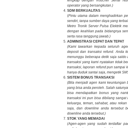
lengkap dengan Voucher Serial Nu
operator yang bersangkutan.)
SDM BERKUALITAS
(
Pintu utama dalam menghadirkan pela
sendiri, tanpa sumber daya yang terba
Metro Tronik Server Pulsa Elektrik m
dengan keahlian pada bidangnya sendi
serta rasa tanggung jawab.)
ADMINISTRASI CEPAT DAN TEPAT
(Kami tawarkan kepada seluruh agen
deposit dan transaksi refund. Anda 
menunggu beberapa detik saja saldo 
transaksi yang kami nyatakan tidak b
transaksi, laporan refund pun sampai
hanya duduk santai saja, mengetik SM
SISTEM BONUS TRANSAKSI
(Bila menjadi agen kami keuntungan 
yang bisa anda peroleh. Salah satun
bisa mendapatkan bonus yang nanti
transaksi ini pun bisa dibilang sang
keluarga, teman, sahabat, atau rekan
saja, dan downline anda tersebut b
downline anda tersebut.)
STOK YANG MEMADAI
(Agen-agen yang sudah terdaftar pa