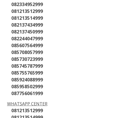
082334952999
081213512999
081213514999
082137434999
082137450999
082244047999
085607564999
085708057999
085730723999
085745787999
085755765999
085924088999
085958502999
087756061999
WHATSAPP CENTER
081213512999
081213514999