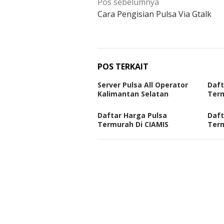
Navigasi
Pos sebelumnya
pos
Cara Pengisian Pulsa Via Gtalk
POS TERKAIT
Server Pulsa All Operator
Daft
Kalimantan Selatan
Term
Daftar Harga Pulsa
Daft
Termurah Di CIAMIS
Ter