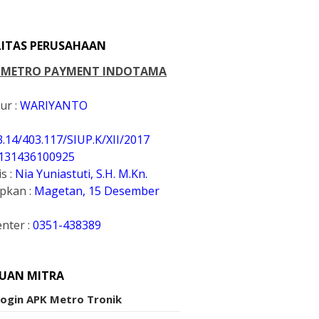
LITAS PERUSAHAAN
. METRO PAYMENT INDOTAMA
ur :
WARIYANTO
3.14/403.117/SIUP.K
/XII/2017
131436100925
s :
Nia Yuniastuti, S.H. M.Kn.
apkan :
Magetan, 15 Desember
enter :
0351-438389
UAN MITRA
Login APK Metro Tronik