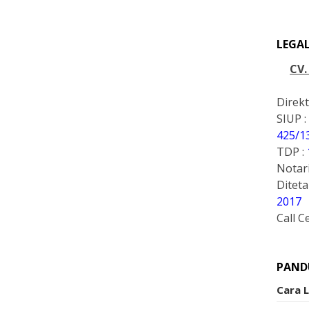
LEGA
CV
Direkt
SIUP :
425/1
TDP :
Notari
Ditet
2017
Call C
PAND
Cara 