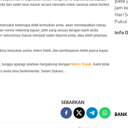
pada j
nda dan saldo bisa masuk secara otomatis untuk caranya sebai berikut
Jam ke
Hari 
Pukul 
er transaksi beberapa detik kemudian anda akan mendapatkan replay
dan nomor rekening tujuan, pilih yang sesuai dengan bank anda.
Info 
 seluruhnya masuk menjadi saldo deposit anda, atau lebih jelasnya
a berjualan pulsa, token listrik, dan pembayaran listrik pasca bayar.
 tunggu apalagi silahkan bergabung dengan
Metro Tronik.
Kami tidak
aru anda bisa berkomentar. Salam Sukses…
SEBARKAN
BANK