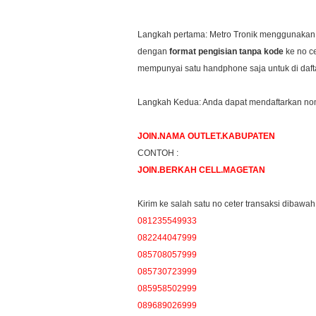
Langkah pertama: Metro Tronik menggunakan 
dengan
format pengisian tanpa kode
ke no c
mempunyai satu handphone saja untuk di dafta
Langkah Kedua: Anda dapat mendaftarkan nome
JOIN.NAMA OUTLET.KABUPATEN
CONTOH :
JOIN.BERKAH CELL.MAGETAN
Kirim ke salah satu no ceter transaksi dibawah 
081235549933
082244047999
085708057999
085730723999
085958502999
089689026999