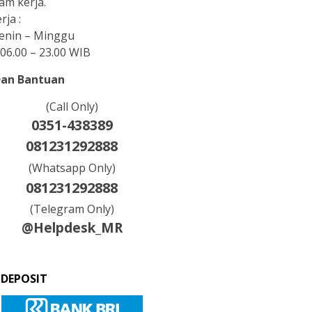
am kerja.
rja :
Senin – Minggu
06.00 – 23.00 WIB
Dan Bantuan
(Call Only)
0351-438389
081231292888
(Whatsapp Only)
081231292888
(Telegram Only)
@Helpdesk_MR
 DEPOSIT