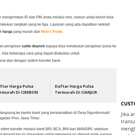
an mengirimkan ID dan PIN anda melalui sms, namun anda belum bisa
lakukan langkah yang ke tiga. Layanan yang ada dapatkan setelah
ar harga
yang murah dari
Metro Tronik.
kan pengisian
saldo deposit
supaya bisa melakukan pengisian pulsa ke
. Ada beberapa cara yang dapat dilakukan untuk
tunai dan dengan sistem transfer bank.
ftar Harga Pulsa
Daftar Harga Pulsa
rmurah Di CIREBON
Termurah Di CIANJUR
CUST
 langsung ke kantor kami yang beralamatkan di Desa Nguntoronadi
Jika 
getan Prov. Jawa Timur
trans
mengh
sitem transfer melalui bank BRI, BCA, BNI dan MANDIRI. sebelum
t deposit hal ini digunakan untuk mengenal no deposit anda supaya