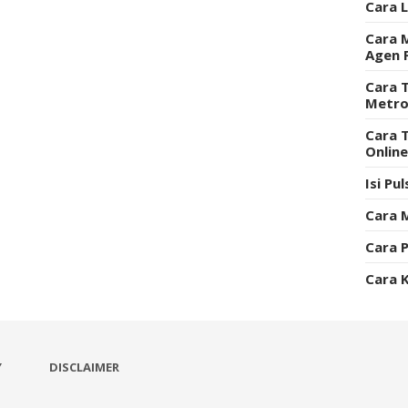
Cara 
Cara 
Agen 
Cara T
Metro
Cara 
Onlin
Isi Pu
Cara 
Cara P
Cara 
Y
DISCLAIMER