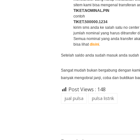
sitem kami bisa mengenal transferan a
TIKET.NOMINAL.PIN
contoh
TIKET.500000.1234
kirim sms anda ke salah satu no cent
jumlah nominal yang harus ditransfer 
Semua nominal yang anda transfer akan
bisa lihat
disini
.
Setelah saldo anda sudah masuk anda sudah bis
Sangat mudah bukan bergabung dengan kami,
banyak mengobral janji, coba dan buktikan b
Post Views :
148
jual pulsa
pulsa listrik