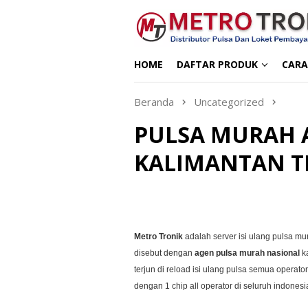
Loncat
ke
konten
HOME
DAFTAR PRODUK
CARA
Beranda
Uncategorized
PULSA MURAH 
KALIMANTAN 
Metro Tronik
adalah server isi ulang pulsa m
disebut dengan
agen pulsa murah nasional
k
terjun di reload isi ulang pulsa semua opera
dengan 1 chip all operator di seluruh indonesi