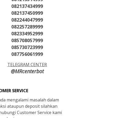
082137434999
082137450999
082244047999
082257289999
082334952999
085708057999
085730723999
087756061999
TELEGRAM CENTER
@MRcenterbot
OMER SERVICE
anda mengalami masalah dalam
aksi ataupun deposit silahkan
ubungi Customer Service kami