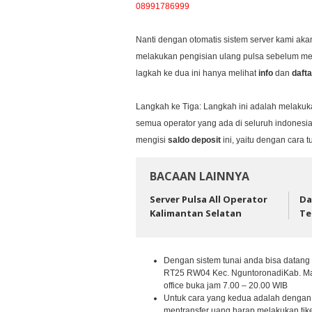
08991786999
Nanti dengan otomatis sistem server kami ak
melakukan pengisian ulang pulsa sebelum me
lagkah ke dua ini hanya melihat
info
dan
daft
Langkah ke Tiga: Langkah ini adalah melaku
semua operator yang ada di seluruh indonesia
mengisi
saldo
deposit
ini, yaitu dengan cara 
BACAAN LAINNYA
Server Pulsa All Operator
Da
Kalimantan Selatan
Te
Dengan sistem tunai anda bisa datang
RT25 RW04 Kec. NguntoronadiKab. Ma
office buka jam 7.00 – 20.00 WIB
Untuk cara yang kedua adalah dengan 
mentransfer uang harap melakukan tike