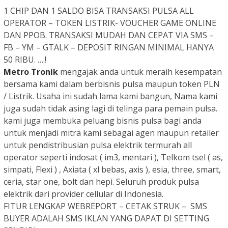
1 CHIP DAN 1 SALDO BISA TRANSAKSI PULSA ALL
OPERATOR
– TOKEN LISTRIK- VOUCHER GAME ONLINE
DAN PPOB. TRANSAKSI MUDAH DAN CEPAT VIA SMS –
FB – YM – GTALK – DEPOSIT RINGAN MINIMAL HANYA
50 RIBU. ….!
Metro Tronik
mengajak anda untuk meraih kesempatan
bersama kami dalam berbisnis pulsa maupun token PLN
/ Listrik. Usaha ini sudah lama kami bangun, Nama kami
juga sudah tidak asing lagi di telinga para pemain pulsa.
kami juga membuka peluang bisnis pulsa bagi anda
untuk menjadi mitra kami sebagai agen maupun retailer
untuk pendistribusian pulsa elektrik termurah all
operator seperti indosat ( im3, mentari ), Telkom tsel ( as,
simpati, Flexi ) , Axiata ( xl bebas, axis ), esia, three, smart,
ceria, star one, bolt dan hepi. Seluruh produk pulsa
elektrik dari provider cellular di Indonesia.
FITUR LENGKAP WEBREPORT – CETAK STRUK – SMS
BUYER ADALAH SMS IKLAN YANG DAPAT DI SETTING