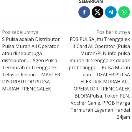
SEBARKAN
Navigasi
Pos sebelumnya
Pos berikutnya
pos
S Pulsa adalah Distributor
FDS PULSA Jitu Trenggalek
Pulsa Murah All Operator
1 Card All Operator (Pulsa
atau di sebut juga
Murah\PLN info pulsa
distributor …. Agen Pulsa
murah di trenggalek depok
Termurah di Trenggalek
probolinggo – Pulsa Murah
Telusur Reload … MASTER
dan … DEALER PULSA
DISTRIBUTOR PULSA
ELEKTRIK MURAH ALL
MURAH TRENGGALEK
OPERATOR TRENGGALEK
BLORAPulsa. Token PLN.
Vocher Game. PPOB Harga
Termurah Layanan Handal
24jam