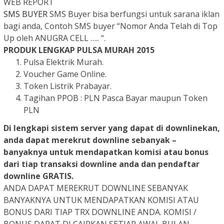
WEB REPORT
SMS BUYER
SMS Buyer bisa berfungsi untuk sarana iklan
bagi anda, Contoh SMS buyer “Nomor Anda Telah di Top
Up oleh ANUGRA CELL ….. “.
PRODUK LENGKAP PULSA MURAH 2015
Pulsa Elektrik Murah.
Voucher Game Online.
Token Listrik Prabayar.
Tagihan PPOB : PLN Pasca Bayar maupun Token
PLN
Di lengkapi sistem server yang dapat di downlinekan,
anda dapat merekrut downline sebanyak –
banyaknya untuk mendapatkan komisi atau bonus
dari tiap transaksi downline anda dan pendaftar
downline
GRATIS
.
ANDA DAPAT MEREKRUT DOWNLINE SEBANYAK
BANYAKNYA UNTUK MENDAPATKAN KOMISI ATAU
BONUS DARI TIAP TRX DOWNLINE ANDA. KOMISI /
BONUS DAPAT DI CAIRKAN SETIAP AWAL BULAN.