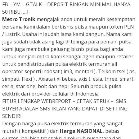
FB – YM – GTALK – DEPOSIT RINGAN MINIMAL HANYA
50 RIBU. ….!
Metro Tronik
mengajak anda untuk meraih kesempatan
bersama kami dalam berbisnis pulsa maupun token PLN
/ Listrik. Usaha ini sudah lama kami bangun, Nama kami
juga sudah tidak asing lagi di telinga para pemain pulsa.
kami juga membuka peluang bisnis pulsa bagi anda
untuk menjadi mitra kami sebagai agen maupun retailer
untuk pendistribusian pulsa elektrik termurah all
operator seperti indosat ( im3, mentari ), Telkom tsel ( as,
simpati, Flexi ) , Axiata ( xl bebas, axis ), esia, three, smart,
ceria, star one, bolt dan hepi. Seluruh produk pulsa
elektrik dari provider cellular di Indonesia.
FITUR LENGKAP WEBREPORT – CETAK STRUK – SMS
BUYER ADALAH SMS IKLAN YANG DAPAT DI SETTING
SENDIRI
Dengan harga
pulsa elektrik termurah
yang sangat
murah ( kompetitif ) dan
Harga NASIONAL
, bebas
cluster, jadi bisa transaksi diseluruh nusantara dari