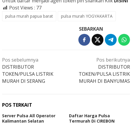
Untuk daftar menjadi agen token pln silahkan Klik
DISINI
Post Views :
77
pulsa murah papua barat
pulsa murah YOGYAKARTA
SEBARKAN
Navigasi
Pos sebelumnya
Pos berikutnya
pos
DISTRIBUTOR
DISTRIBUTOR
TOKEN/PULSA LISTRIK
TOKEN/PULSA LISTRIK
MURAH DI SERANG
MURAH DI BANYUMAS
POS TERKAIT
Server Pulsa All Operator
Daftar Harga Pulsa
Kalimantan Selatan
Termurah Di CIREBON