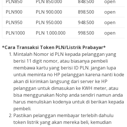
PLN850
PLN 850.000
848.500
open
PLN900
PLN 900.000
898.500
open
PLN950
PLN 950.000
948.500
open
PLN1000
PLN 1.000.000
998.500
open
*Cara Transaksi Token PLN/Listrik Prabayar*
Mintalah Nomor id PLN kepada pelanggan yang
berisi 11 digit nomor, atau biasanya pembeli
membawa kartu yang berisi ID PLN. jangan lupa
untuk meminta no HP pelanggan karena nanti kode
akan di kirimkan langsung dari server ke HP
pelanggan untuk dimasukan ke KWH meter, atau
bisa menggunakan Nohp anda sendiri namun anda
harus menuliskan kodenya untuk di berikan kepada
pembeli.
Pastikan pelanggan membayar terlebih dahulu
token listrik yang akan mereka beli, kemudian