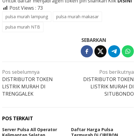
Untuk daftar menjadi agen token pln silahkan Klik
DISINI
Post Views :
73
pulsa murah lampung
pulsa murah makasar
pulsa murah NTB
SEBARKAN
Navigasi
Pos sebelumnya
Pos berikutnya
pos
DISTRIBUTOR TOKEN
DISTRIBUTOR TOKEN
LISTRIK MURAH DI
LISTRIK MURAH DI
TRENGGALEK
SITUBONDO
POS TERKAIT
Server Pulsa All Operator
Daftar Harga Pulsa
Kalimantan Selatan
Termurah Di CIREBON