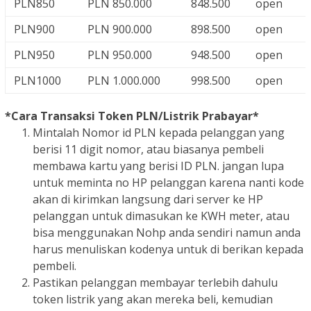
PLN850
PLN 850.000
848.500
open
PLN900
PLN 900.000
898.500
open
PLN950
PLN 950.000
948.500
open
PLN1000
PLN 1.000.000
998.500
open
*Cara Transaksi Token PLN/Listrik Prabayar*
Mintalah Nomor id PLN kepada pelanggan yang
berisi 11 digit nomor, atau biasanya pembeli
membawa kartu yang berisi ID PLN. jangan lupa
untuk meminta no HP pelanggan karena nanti kode
akan di kirimkan langsung dari server ke HP
pelanggan untuk dimasukan ke KWH meter, atau
bisa menggunakan Nohp anda sendiri namun anda
harus menuliskan kodenya untuk di berikan kepada
pembeli.
Pastikan pelanggan membayar terlebih dahulu
token listrik yang akan mereka beli, kemudian