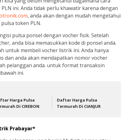
ri kita yang belum mengetahui bagaimana cara
 PLN ini. Anda tidak perlu khawatir karena dengan
otronik.com
, anda akan dengan mudah mengetahui
n pulsa token PLN.
isi pulsa ponsel dengan vocher fisik. Setelah
her, anda bisa memasukkan kode di ponsel anda.
h untuk membeli vocher listrik ini. Anda hanya
ms dan anda akan mendapatkan nomor vocher
umah pelanggan anda. untuk format transaksin
ibawah ini.
ftar Harga Pulsa
Daftar Harga Pulsa
rmurah Di CIREBON
Termurah Di CIANJUR
trik Prabayar*