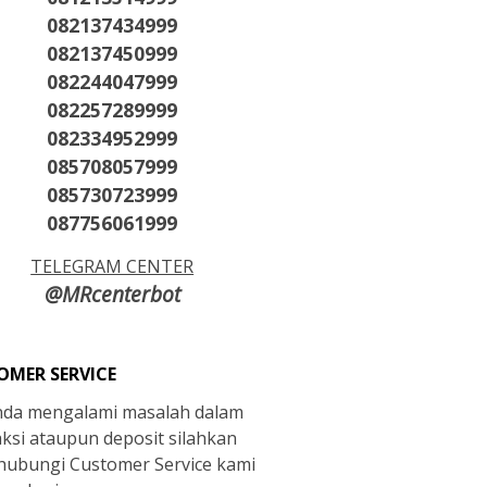
082137434999
082137450999
082244047999
082257289999
082334952999
085708057999
085730723999
087756061999
TELEGRAM CENTER
@MRcenterbot
OMER SERVICE
anda mengalami masalah dalam
aksi ataupun deposit silahkan
ubungi Customer Service kami