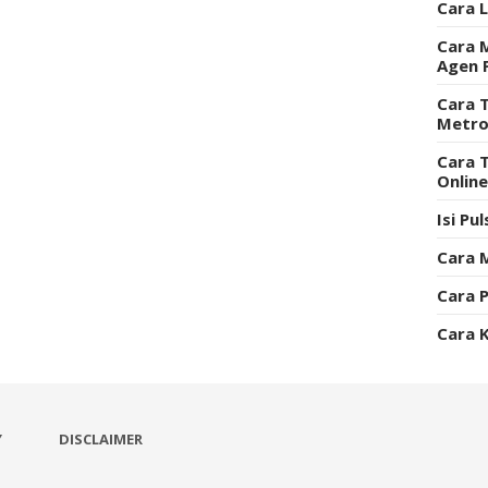
Cara 
Cara 
Agen 
Cara T
Metro
Cara 
Onlin
Isi Pu
Cara 
Cara P
Cara 
Y
DISCLAIMER