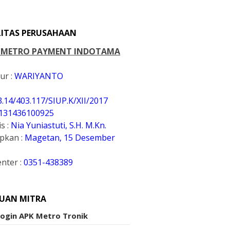
LITAS PERUSAHAAN
. METRO PAYMENT INDOTAMA
ur :
WARIYANTO
3.14/403.117/SIUP.K
/XII/2017
131436100925
s :
Nia Yuniastuti, S.H. M.Kn.
apkan :
Magetan, 15 Desember
enter :
0351-438389
UAN MITRA
Login APK Metro Tronik