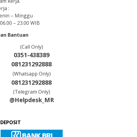
am kerja.
rja :
Senin – Minggu
06.00 – 23.00 WIB
Dan Bantuan
(Call Only)
0351-438389
081231292888
(Whatsapp Only)
081231292888
(Telegram Only)
@Helpdesk_MR
 DEPOSIT