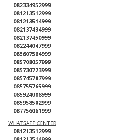
082334952999
081213512999
081213514999
082137434999
082137450999
082244047999
085607564999
085708057999
085730723999
085745787999
085755765999
085924088999
085958502999
087756061999
WHATSAPP CENTER
081213512999
081213514999