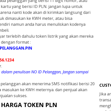
da pelanggan yang berisi 11 digit nomor, atau
artu yang berisi ID PLN. jangan lupa untuk
rena nanti kode akan di kirimkan langsung dari
uk dimasukan ke KWH meter, atau bisa
ndiri namun anda harus menuliskan kodenya
beli.
r terlebih dahulu token listrik yang akan mereka
 dengan format :
PELANGGAN.PIN
56.1234
r.
ah dalam penulisan NO ID Pelanggan, Jangan sampai
a pelanggan akan menerima SMS notifikasi berisi 20
CUST
a masukan ke KWH meternya. dan penjual akan
Jika 
jualan sukses.
trans
 HARGA TOKEN PLN
mengh