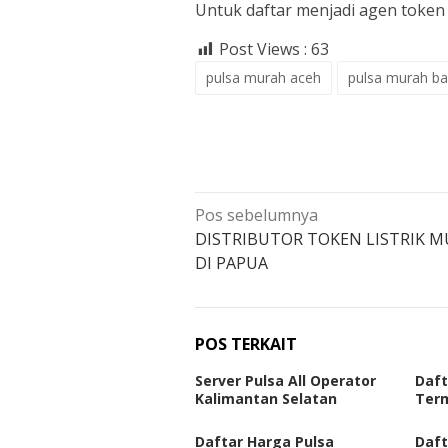
Untuk daftar menjadi agen token 
Post Views :
63
pulsa murah aceh
pulsa murah ba
Navigasi
Pos sebelumnya
pos
DISTRIBUTOR TOKEN LISTRIK 
DI PAPUA
POS TERKAIT
Server Pulsa All Operator
Daft
Kalimantan Selatan
Term
Daftar Harga Pulsa
Daft