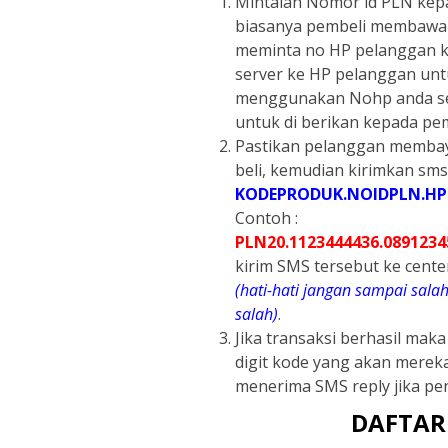
Mintalah Nomor id PLN kepa
biasanya pembeli membawa k
meminta no HP pelanggan ka
server ke HP pelanggan unt
menggunakan Nohp anda se
untuk di berikan kepada pem
Pastikan pelanggan membaya
beli, kemudian kirimkan sms
KODEPRODUK.NOIDPLN.HP
Contoh :
PLN20.1123444436.0891234
kirim SMS tersebut ke cente
(hati-hati jangan sampai sal
salah)
.
Jika transaksi berhasil mak
digit kode yang akan merek
menerima SMS reply jika pen
DAFTAR