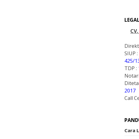
LEGA
CV
Direkt
SIUP :
425/1
TDP :
Notari
Ditet
2017
Call C
PAND
Cara 