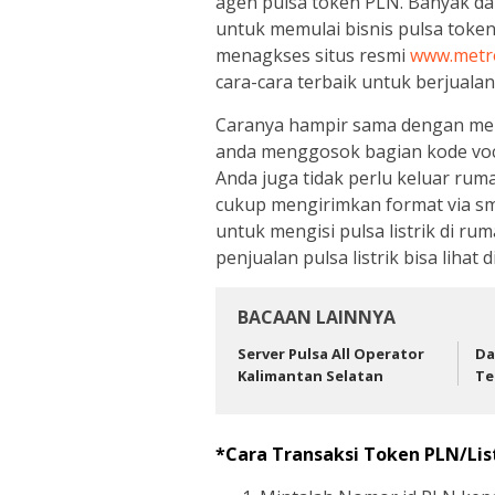
agen pulsa token PLN. Banyak da
untuk memulai bisnis pulsa token
menagkses situs resmi
www.metr
cara-cara terbaik untuk berjuala
Caranya hampir sama dengan meng
anda menggosok bagian kode voc
Anda juga tidak perlu keluar ruma
cukup mengirimkan format via s
untuk mengisi pulsa listrik di r
penjualan pulsa listrik bisa lihat d
BACAAN LAINNYA
Server Pulsa All Operator
Da
Kalimantan Selatan
Te
*Cara Transaksi Token PLN/Lis