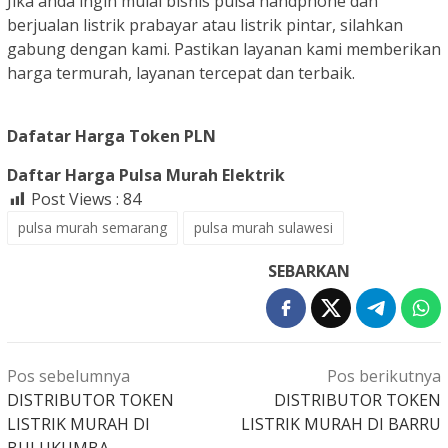
Jika anda ingin mulai bisnis pulsa handphone dan
berjualan listrik prabayar atau listrik pintar, silahkan
gabung dengan kami. Pastikan layanan kami memberikan
harga termurah, layanan tercepat dan terbaik.
Dafatar Harga Token PLN
Daftar Harga Pulsa Murah Elektrik
Post Views :
84
pulsa murah semarang
pulsa murah sulawesi
SEBARKAN
Navigasi
Pos sebelumnya
Pos berikutnya
pos
DISTRIBUTOR TOKEN
DISTRIBUTOR TOKEN
LISTRIK MURAH DI
LISTRIK MURAH DI BARRU