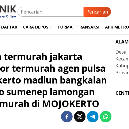
Pencarian
 DAFTAR
CARA DEPOSIT
FORMAT TRANSAKSI
APK METRO
ALAM
Desa 
sa termurah jakarta
Kecam
ator termurah agen pulsa
Kabup
Provin
kerto madiun bangkalan
so sumenep lamongan
CENT
a murah di MOJOKERTO