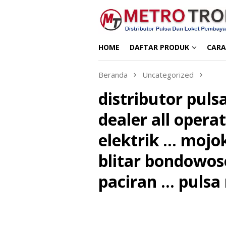
Loncat
ke
konten
HOME
DAFTAR PRODUK
CARA
Beranda
Uncategorized
distributor pul
dealer all oper
elektrik … mojo
blitar bondowo
paciran … puls