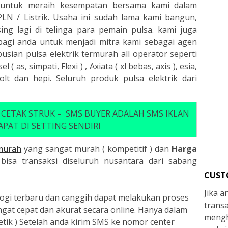
untuk meraih kesempatan bersama kami dalam
LN / Listrik. Usaha ini sudah lama kami bangun,
ng lagi di telinga para pemain pulsa. kami juga
agi anda untuk menjadi mitra kami sebagai agen
usian pulsa elektrik termurah all operator seperti
 ( as, simpati, Flexi ) , Axiata ( xl bebas, axis ), esia,
bolt dan hepi. Seluruh produk pulsa elektrik dari
 CETAK STRUK – SMS BUYER ADALAH SMS IKLAN
PAT DI SETTING SENDIRI
rmurah
yang sangat murah ( kompetitif ) dan
Harga
i bisa transaksi diseluruh nusantara dari sabang
CUST
Jika 
ogi terbaru dan canggih dapat melakukan proses
trans
gat cepat dan akurat secara online. Hanya dalam
mengh
etik ) Setelah anda kirim SMS ke nomor center