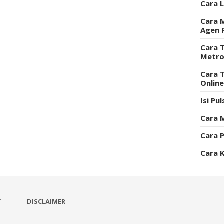
Cara 
Cara 
Agen 
Cara T
Metro
Cara 
Onlin
Isi Pu
Cara 
Cara P
Cara 
Y
DISCLAIMER