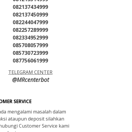
082137434999
082137450999
082244047999
082257289999
082334952999
085708057999
085730723999
087756061999
TELEGRAM CENTER
@MRcenterbot
OMER SERVICE
anda mengalami masalah dalam
aksi ataupun deposit silahkan
ubungi Customer Service kami