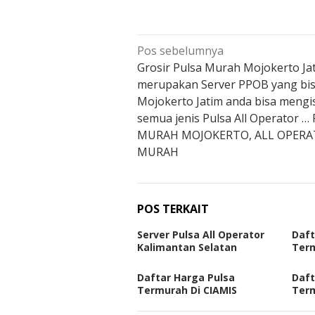
Navigasi
Pos sebelumnya
pos
Grosir Pulsa Murah Mojokerto Ja
merupakan Server PPOB yang bis
Mojokerto Jatim anda bisa mengi
semua jenis Pulsa All Operator …
MURAH MOJOKERTO, ALL OPER
MURAH
POS TERKAIT
Server Pulsa All Operator
Daft
Kalimantan Selatan
Term
Daftar Harga Pulsa
Daft
Termurah Di CIAMIS
Ter