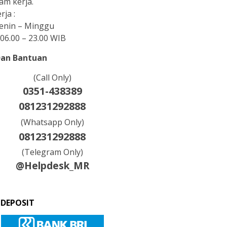
am kerja.
rja :
Senin – Minggu
06.00 – 23.00 WIB
Dan Bantuan
(Call Only)
0351-438389
081231292888
(Whatsapp Only)
081231292888
(Telegram Only)
@Helpdesk_MR
 DEPOSIT