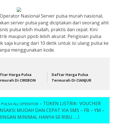
 Operator Nasional Server pulsa murah nasional,
akan server pulsa yang diciptakan dari seorang ahli
nis pulsa lebih mudah, praktis dan cepat. Kini
istrik maupun ppob lebih akurat. Pengisian pulsa
saja kurang dari 10 detik untuk isi ulang pulsa ke
tanpa menggunakan kode.
ftar Harga Pulsa
Daftar Harga Pulsa
rmurah Di CIREBON
Termurah Di CIANJUR
– TOKEN LISTRIK- VOUCHER
I PULSA ALL OPERATOR
SAKSI MUDAH DAN CEPAT VIA SMS – FB – YM –
RINGAN MINIMAL HANYA 50 RIBU. ….!