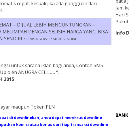
pada j
omatis cepat, kecuali jika ada gangguan dari
Jam ke
n.
Hari 
Pukul 
 HEMAT – DIJUAL LEBIH MENGUNTUNGKAN –
MELIMPAH DENGAN SELISIH HARGA YANG BISA
Info 
 SENDIRI.
SERASA SERVER MILIK SENDIRI
ngsi untuk sarana iklan bagi anda, Contoh SMS
Up oleh ANUGRA CELL ….. “.
H 2015
 Bayar maupun Token PLN
BANK
dapat di downlinekan, anda dapat merekrut downline
atkan komisi atau bonus dari tiap transaksi downline