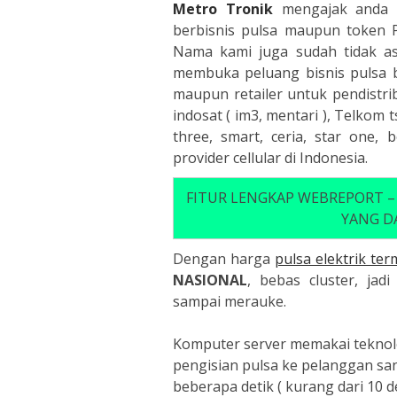
Metro Tronik
mengajak anda 
berbisnis pulsa maupun token P
Nama kami juga sudah tidak asi
membuka peluang bisnis pulsa b
maupun retailer untuk pendistrib
indosat ( im3, mentari ), Telkom tsel
three, smart, ceria, star one, 
provider cellular di Indonesia.
FITUR LENGKAP WEBREPORT –
YANG DA
Dengan harga
pulsa elektrik te
NASIONAL
, bebas cluster, jad
sampai merauke.
Komputer server memakai teknol
pengisian pulsa ke pelanggan san
beberapa detik ( kurang dari 10 d