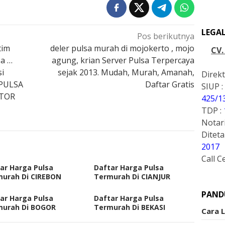
LEGA
Pos berikutnya
tim
deler pulsa murah di mojokerto , mojo
CV
a …
agung, krian Server Pulsa Terpercaya
si
sejak 2013. Mudah, Murah, Amanah,
Direkt
 PULSA
Daftar Gratis
SIUP :
ATOR
425/1
TDP :
Notari
Ditet
2017
Call C
ar Harga Pulsa
Daftar Harga Pulsa
urah Di CIREBON
Termurah Di CIANJUR
PAND
ar Harga Pulsa
Daftar Harga Pulsa
murah Di BOGOR
Termurah Di BEKASI
Cara 