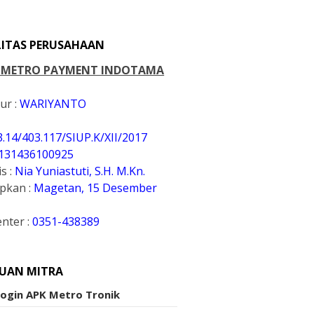
LITAS PERUSAHAAN
. METRO PAYMENT INDOTAMA
ur :
WARIYANTO
3.14/403.117/SIUP.K
/XII/2017
131436100925
s :
Nia Yuniastuti, S.H. M.Kn.
apkan :
Magetan, 15 Desember
enter :
0351-438389
UAN MITRA
Login APK Metro Tronik