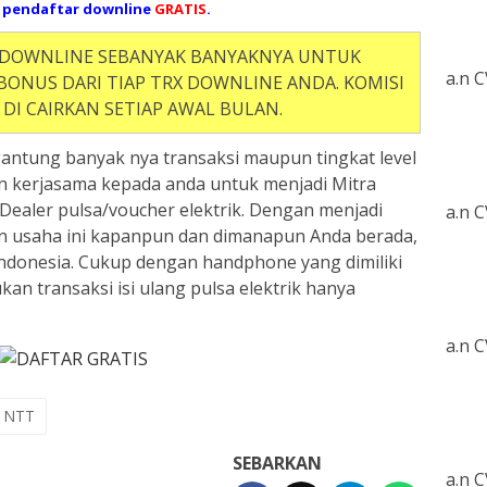
 pendaftar downline
GRATIS
.
 DOWNLINE SEBANYAK BANYAKNYA UNTUK
a.n 
ONUS DARI TIAP TRX DOWNLINE ANDA. KOMISI
 DI CAIRKAN SETIAP AWAL BULAN.
gantung banyak nya transaksi maupun tingkat level
n kerjasama kepada anda untuk menjadi Mitra
 Dealer pulsa/voucher elektrik. Dengan menjadi
a.n 
an usaha ini kapanpun dan dimanapun Anda berada,
 Indonesia. Cukup dengan handphone yang dimiliki
kan transaksi isi ulang pulsa elektrik hanya
a.n 
h NTT
SEBARKAN
a.n 