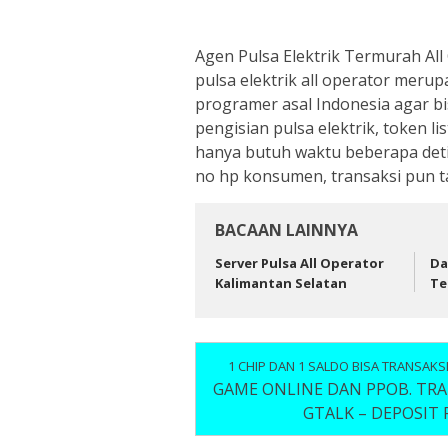
Agen Pulsa Elektrik Termurah All
pulsa elektrik all operator merup
programer asal Indonesia agar bis
pengisian pulsa elektrik, token l
hanya butuh waktu beberapa detik 
no hp konsumen, transaksi pun 
BACAAN LAINNYA
Server Pulsa All Operator
Da
Kalimantan Selatan
Te
1 CHIP DAN 1 SALDO BISA TRANSAKS
GAME ONLINE DAN PPOB. TRAN
GTALK – DEPOSIT 