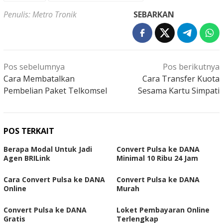
Penulis: Metro Tronik
SEBARKAN
Navigasi
Pos sebelumnya
Pos berikutnya
pos
Cara Membatalkan
Cara Transfer Kuota
Pembelian Paket Telkomsel
Sesama Kartu Simpati
POS TERKAIT
Berapa Modal Untuk Jadi
Convert Pulsa ke DANA
Agen BRILink
Minimal 10 Ribu 24 Jam
Cara Convert Pulsa ke DANA
Convert Pulsa ke DANA
Online
Murah
Convert Pulsa ke DANA
Loket Pembayaran Online
Gratis
Terlengkap