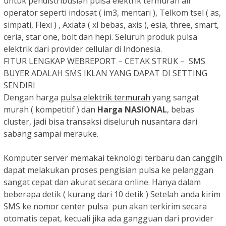
untuk pendistribusian pulsa elektrik termurah all
operator seperti indosat ( im3, mentari ), Telkom tsel ( as,
simpati, Flexi ) , Axiata ( xl bebas, axis ), esia, three, smart,
ceria, star one, bolt dan hepi. Seluruh produk pulsa
elektrik dari provider cellular di Indonesia.
FITUR LENGKAP WEBREPORT – CETAK STRUK – SMS
BUYER ADALAH SMS IKLAN YANG DAPAT DI SETTING
SENDIRI
Dengan harga
pulsa elektrik termurah
yang sangat
murah ( kompetitif ) dan
Harga NASIONAL
, bebas
cluster, jadi bisa transaksi diseluruh nusantara dari
sabang sampai merauke.
Komputer server memakai teknologi terbaru dan canggih
dapat melakukan proses pengisian pulsa ke pelanggan
sangat cepat dan akurat secara online. Hanya dalam
beberapa detik ( kurang dari 10 detik ) Setelah anda kirim
SMS ke nomor center pulsa pun akan terkirim secara
otomatis cepat, kecuali jika ada gangguan dari provider