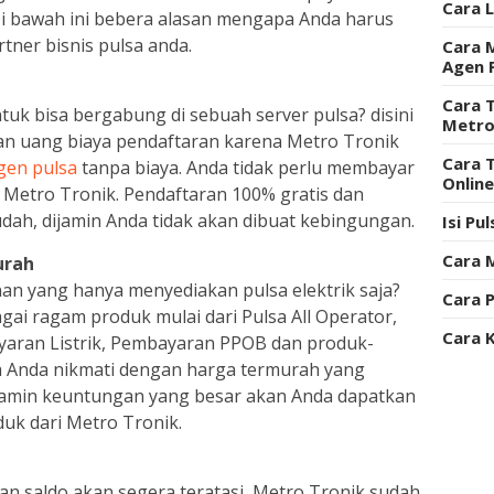
Cara 
 Di bawah ini bebera alasan mengapa Anda harus
tner bisnis pulsa anda.
Cara 
Agen 
Cara T
k bisa bergabung di sebuah server pulsa? disini
Metro
kan uang biaya pendaftaran karena Metro Tronik
Cara 
gen pulsa
tanpa biaya. Anda tidak perlu membayar
Onlin
 Metro Tronik. Pendaftaran 100% gratis dan
dah, dijamin Anda tidak akan dibuat kebingungan.
Isi Pu
Cara 
urah
n yang hanya menyediakan pulsa elektrik saja?
Cara P
ai ragam produk mulai dari Pulsa All Operator,
Cara 
ayaran Listrik, Pembayaran PPOB dan produk-
a Anda nikmati dengan harga termurah yang
ijamin keuntungan yang besar akan Anda dapatkan
duk dari Metro Tronik.
an saldo akan segera teratasi, Metro Tronik sudah