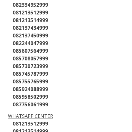
082334952999
081213512999
081213514999
082137434999
082137450999
082244047999
085607564999
085708057999
085730723999
085745787999
085755765999
085924088999
085958502999
087756061999
WHATSAPP CENTER
081213512999
081213514999