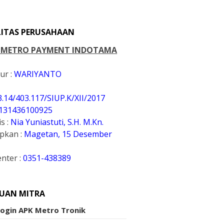
LITAS PERUSAHAAN
. METRO PAYMENT INDOTAMA
ur :
WARIYANTO
3.14/403.117/SIUP.K
/XII/2017
131436100925
s :
Nia Yuniastuti, S.H. M.Kn.
apkan :
Magetan, 15 Desember
enter :
0351-438389
UAN MITRA
Login APK Metro Tronik