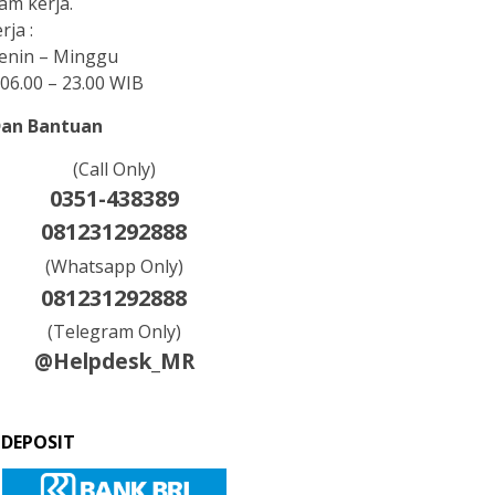
am kerja.
rja :
Senin – Minggu
06.00 – 23.00 WIB
Dan Bantuan
(Call Only)
0351-438389
081231292888
(Whatsapp Only)
081231292888
(Telegram Only)
@Helpdesk_MR
 DEPOSIT