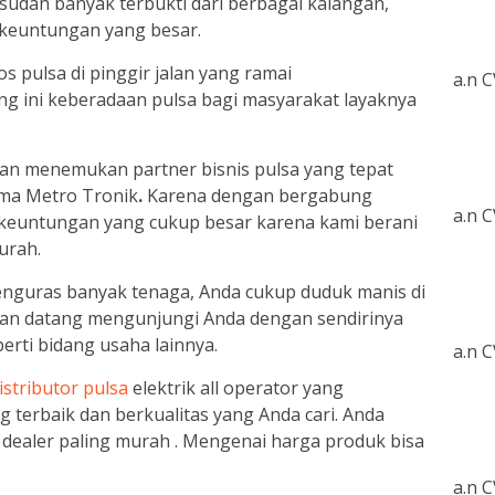
sudah banyak terbukti dari berbagai kalangan,
n keuntungan yang besar.
os pulsa di pinggir jalan yang ramai
a.n 
g ini keberadaan pulsa bagi masyarakat layaknya
an menemukan partner bisnis pulsa yang tepat
ma Metro Tronik
.
Karena dengan bergabung
a.n 
euntungan yang cukup besar karena kami berani
urah.
menguras banyak tenaga, Anda cukup duduk manis di
kan datang mengunjungi Anda dengan sendirinya
perti bidang usaha lainnya.
a.n 
istributor pulsa
elektrik all operator yang
 terbaik dan berkualitas yang Anda cari. Anda
dealer paling murah . Mengenai harga produk bisa
a.n 