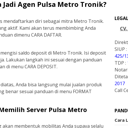
 Jadi Agen Pulsa Metro Tronik?
LEGA
 mendaftarkan diri sebagai mitra Metro Tronik.
ung aktif. Kami akan terus membimbing Anda
CV
panduan dimenu CARA DAFTAR.
Direkt
SIUP :
engisi saldo deposit di Metro Tronik. Isi deposit
425/1
aja. Lakukan langkah ini sesuai dengan panduan
TDP :
akan di menu CARA DEPOSIT.
Notari
Ditet
2017
diatas, Anda bisa langsung mulai jualan produk
Call C
ang benar sesuai panduan di menu FORMAT
emilih Server Pulsa Metro
PAND
Cara 
ng akan membentuk mobilitas Anda supaya selalu