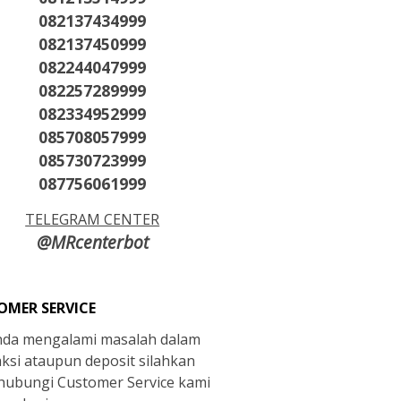
082137434999
082137450999
082244047999
082257289999
082334952999
085708057999
085730723999
087756061999
TELEGRAM CENTER
@MRcenterbot
OMER SERVICE
anda mengalami masalah dalam
aksi ataupun deposit silahkan
ubungi Customer Service kami