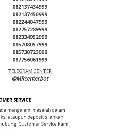
082137434999
082137450999
082244047999
082257289999
082334952999
085708057999
085730723999
087756061999
TELEGRAM CENTER
@MRcenterbot
OMER SERVICE
anda mengalami masalah dalam
aksi ataupun deposit silahkan
ubungi Customer Service kami