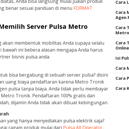
diatas, Anda bisa langsung mulai jualan produk
Cara 
ang benar sesuai panduan di menu
FORMAT
Cara 
Agen 
emilih Server Pulsa Metro
Cara T
Metro
ng akan membentuk mobilitas Anda supaya selalu
Cara 
Onlin
 Di bawah ini bebera alasan mengapa Anda harus
tner bisnis pulsa anda.
Isi Pu
Cara 
k bisa bergabung di sebuah server pulsa? disini
Cara P
kan uang biaya pendaftaran karena Metro Tronik
Cara 
en pulsa tanpa biaya. Anda tidak perlu membayar
 Metro Tronik. Pendaftaran 100% gratis dan
dah, dijamin Anda tidak akan dibuat kebingungan.
urah
n yang hanya menyediakan pulsa elektrik saja?
gai ragam produk mulai dari
Pulsa All Operator
,