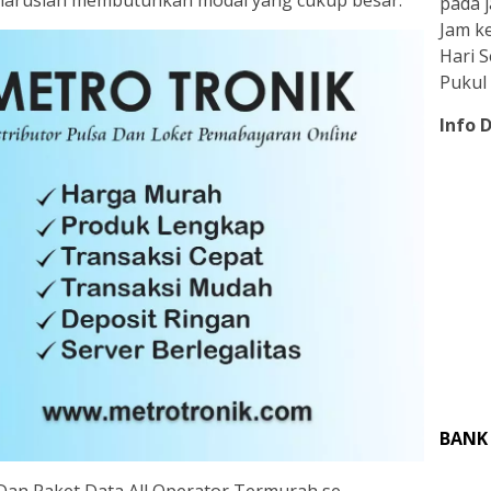
haruslah membutuhkan modal yang cukup besar.
pada j
Jam ke
Hari 
Pukul 
Info 
BANK