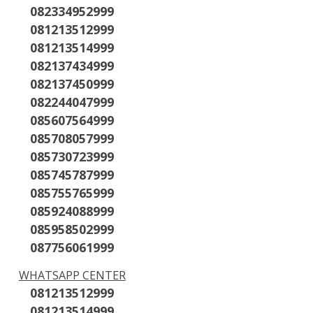
082334952999
081213512999
081213514999
082137434999
082137450999
082244047999
085607564999
085708057999
085730723999
085745787999
085755765999
085924088999
085958502999
087756061999
WHATSAPP CENTER
081213512999
081213514999