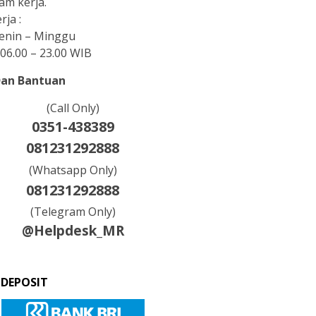
am kerja.
rja :
Senin – Minggu
06.00 – 23.00 WIB
Dan Bantuan
(Call Only)
0351-438389
081231292888
(Whatsapp Only)
081231292888
(Telegram Only)
@Helpdesk_MR
 DEPOSIT