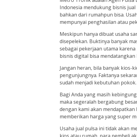
Metro Tronik adalah Agen Pulsa 
Indonesia mendukung bisnis jual
bahkan dari rumahpun bisa. Usaha
mempunyai penghasilan atau pek
Meskipun hanya dibuat usaha s
disepelekan. Buktinya banyak mas
sebagai pekerjaan utama karena 
bisnis digital bisa mendatangka
Jangan heran, bila banyak kios-ki
pengunjungnya. Faktanya sekaran
sudah menjadi kebutuhan pokok.
Bagi Anda yang masih kebingung
maka segeralah bergabung besa
dengan kami akan mendapatkan k
memberikan harga yang super m
Usaha jual pulsa ini tidak akan 
kios atau rumah, para pembeli a