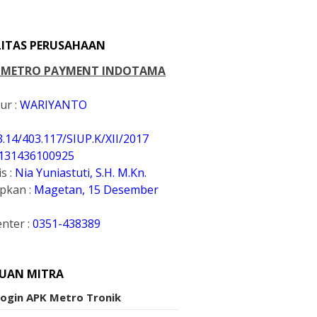
LITAS PERUSAHAAN
. METRO PAYMENT INDOTAMA
ur :
WARIYANTO
3.14/403.117/SIUP.K
/XII/2017
131436100925
s :
Nia Yuniastuti, S.H. M.Kn.
apkan :
Magetan, 15 Desember
enter :
0351-438389
UAN MITRA
Login APK Metro Tronik