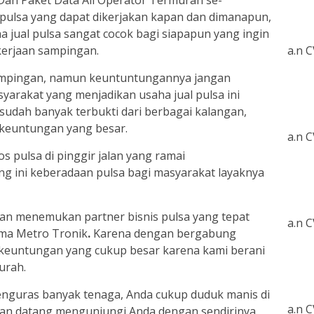
Dan Paket Data All Operator Termurah se-
 pulsa yang dapat dikerjakan kapan dan dimanapun,
 jual pulsa sangat cocok bagi siapapun yang ingin
erjaan sampingan.
a.n 
ampingan, namun keuntuntungannya jangan
yarakat yang menjadikan usaha jual pulsa ini
sudah banyak terbukti dari berbagai kalangan,
n keuntungan yang besar.
a.n 
os pulsa di pinggir jalan yang ramai
g ini keberadaan pulsa bagi masyarakat layaknya
an menemukan partner bisnis pulsa yang tepat
a.n 
ma Metro Tronik
.
Karena dengan bergabung
euntungan yang cukup besar karena kami berani
urah.
menguras banyak tenaga, Anda cukup duduk manis di
a.n 
kan datang mengunjungi Anda dengan sendirinya