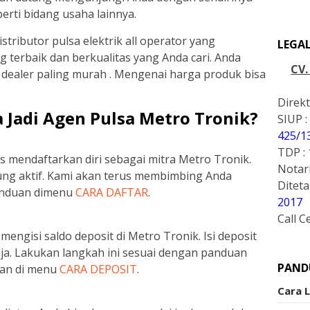
perti bidang usaha lainnya.
stributor pulsa elektrik all operator yang
LEGA
 terbaik dan berkualitas yang Anda cari. Anda
CV
dealer paling murah . Mengenai harga produk bisa
Direkt
 Jadi Agen Pulsa Metro Tronik?
SIUP :
425/1
TDP :
 mendaftarkan diri sebagai mitra Metro Tronik.
Notari
ung aktif. Kami akan terus membimbing Anda
Ditet
panduan dimenu
CARA DAFTAR
.
2017
Call C
engisi saldo deposit di Metro Tronik. Isi deposit
aja. Lakukan langkah ini sesuai dengan panduan
PAND
akan di menu
CARA DEPOSIT
.
Cara 