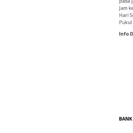
pada j
Jam ke
Hari 
Pukul 
Info 
BANK