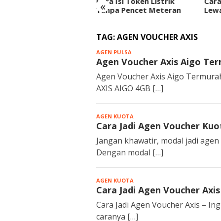
a Isi Token Listrik
Cara Mengisi Token Listrik
Car
«
npa Pencet Meteran
Lewat HP Tanpa Ribet
List
TAG:
AGEN VOUCHER AXIS
AGEN PULSA
metro
Agen Voucher Axis Aigo Te
tronik
Agen Voucher Axis Aigo Termur
AXIS AIGO 4GB […]
AGEN KUOTA
metro
Cara Jadi Agen Voucher Kuo
tronik
Jangan khawatir, modal jadi agen p
Dengan modal […]
AGEN KUOTA
metro
Cara Jadi Agen Voucher Axis
tronik
Cara Jadi Agen Voucher Axis – Ingi
caranya […]