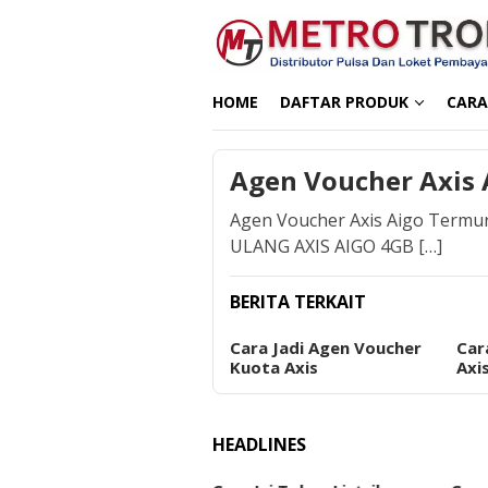
Loncat
ke
konten
HOME
DAFTAR PRODUK
CARA
Agen Voucher Axis
Agen Voucher Axis Aigo Term
ULANG AXIS AIGO 4GB […]
BERITA TERKAIT
Cara Jadi Agen Voucher
Car
Kuota Axis
Axi
HEADLINES