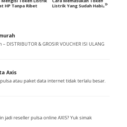
a Memasukan Token
Cara Memasukan Token
Berap
»
rik Yang Sudah Habis
Listrik Jika Gagal
Agen 
rmurah
ah – DISTRIBUTOR & GROSIR VOUCHER ISI ULANG
ta Axis
ulsa atau paket data internet tidak terlalu besar.
n jadi reseller pulsa online AXIS? Yuk simak