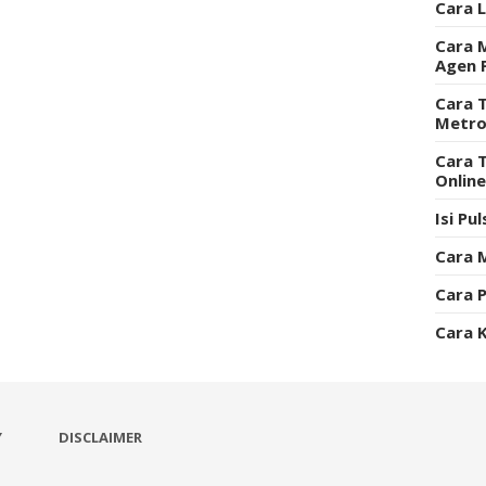
Cara 
Cara 
Agen 
Cara T
Metro
Cara 
Onlin
Isi Pu
Cara 
Cara P
Cara 
Y
DISCLAIMER