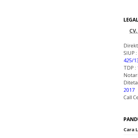
LEGA
CV
Direkt
SIUP :
425/1
TDP :
Notari
Ditet
2017
Call C
PAND
Cara 