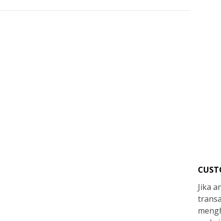
CUST
Jika 
trans
mengh