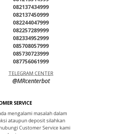
082137434999
082137450999
082244047999
082257289999
082334952999
085708057999
085730723999
087756061999
TELEGRAM CENTER
@MRcenterbot
OMER SERVICE
anda mengalami masalah dalam
aksi ataupun deposit silahkan
ubungi Customer Service kami