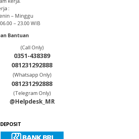
am kerja.
rja :
Senin – Minggu
06.00 – 23.00 WIB
Dan Bantuan
(Call Only)
0351-438389
081231292888
(Whatsapp Only)
081231292888
(Telegram Only)
@Helpdesk_MR
 DEPOSIT