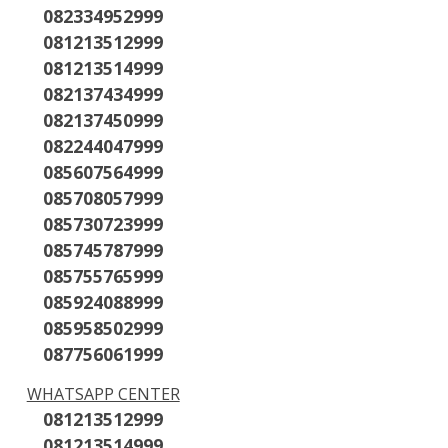
a Modal Untuk Jadi
Cara Isi Token Listrik
Cara Me
082334952999
BRILink
Tanpa Pencet Meteran
Lewat 
081213512999
081213514999
082137434999
082137450999
082244047999
085607564999
085708057999
085730723999
085745787999
085755765999
085924088999
085958502999
087756061999
WHATSAPP CENTER
081213512999
081213514999