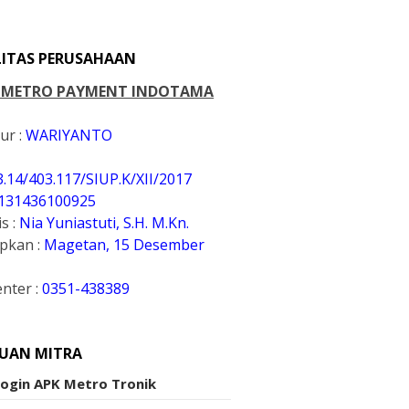
LITAS PERUSAHAAN
. METRO PAYMENT INDOTAMA
ur :
WARIYANTO
3.14/403.117/SIUP.K
/XII/2017
131436100925
s :
Nia Yuniastuti, S.H. M.Kn.
apkan :
Magetan, 15 Desember
enter :
0351-438389
UAN MITRA
Login APK Metro Tronik