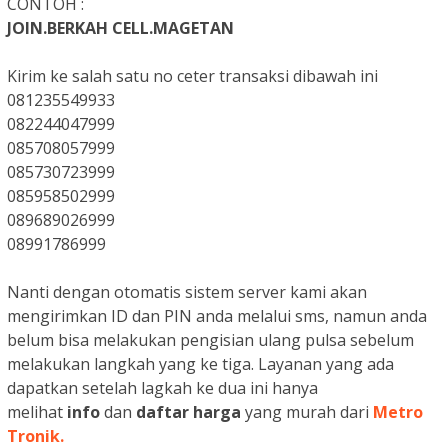
CONTOH :
JOIN.BERKAH CELL.MAGETAN
Kirim ke salah satu no ceter transaksi dibawah ini
081235549933
082244047999
085708057999
085730723999
085958502999
089689026999
08991786999
Nanti dengan otomatis sistem server kami akan
mengirimkan ID dan PIN anda melalui sms, namun anda
belum bisa melakukan pengisian ulang pulsa sebelum
melakukan langkah yang ke tiga. Layanan yang ada
dapatkan setelah lagkah ke dua ini hanya
melihat
info
dan
daftar harga
yang murah dari
Metro
Tronik.