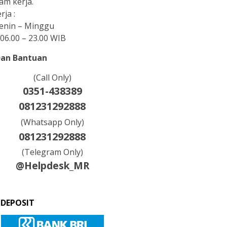
am kerja.
rja :
Senin – Minggu
06.00 – 23.00 WIB
Dan Bantuan
(Call Only)
0351-438389
081231292888
(Whatsapp Only)
081231292888
(Telegram Only)
@Helpdesk_MR
 DEPOSIT