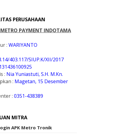
LITAS PERUSAHAAN
. METRO PAYMENT INDOTAMA
ur :
WARIYANTO
3.14/403.117/SIUP.K
/XII/2017
131436100925
s :
Nia Yuniastuti, S.H. M.Kn.
apkan :
Magetan, 15 Desember
enter :
0351-438389
UAN MITRA
Login APK Metro Tronik