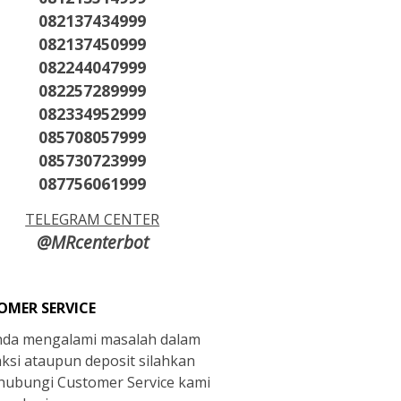
082137434999
082137450999
082244047999
082257289999
082334952999
085708057999
085730723999
087756061999
TELEGRAM CENTER
@MRcenterbot
OMER SERVICE
anda mengalami masalah dalam
aksi ataupun deposit silahkan
ubungi Customer Service kami