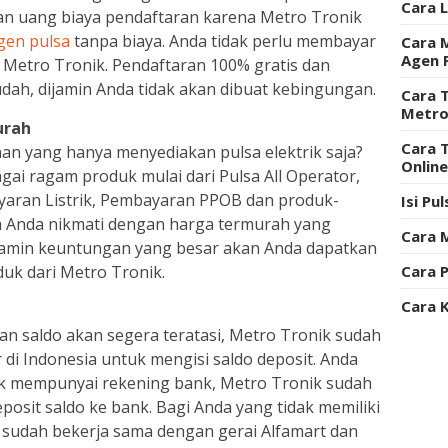
Cara 
kan uang biaya pendaftaran karena Metro Tronik
gen pulsa
tanpa biaya. Anda tidak perlu membayar
Cara 
Agen 
 Metro Tronik. Pendaftaran 100% gratis dan
dah, dijamin Anda tidak akan dibuat kebingungan.
Cara T
Metro
urah
Cara 
n yang hanya menyediakan pulsa elektrik saja?
Onlin
ai ragam produk mulai dari Pulsa All Operator,
ayaran Listrik, Pembayaran PPOB dan produk-
Isi Pu
a Anda nikmati dengan harga termurah yang
Cara 
ijamin keuntungan yang besar akan Anda dapatkan
duk dari Metro Tronik.
Cara P
Cara 
an saldo akan segera teratasi, Metro Tronik sudah
di Indonesia untuk mengisi saldo deposit. Anda
idak mempunyai rekening bank, Metro Tronik sudah
osit saldo ke bank. Bagi Anda yang tidak memiliki
i sudah bekerja sama dengan gerai Alfamart dan