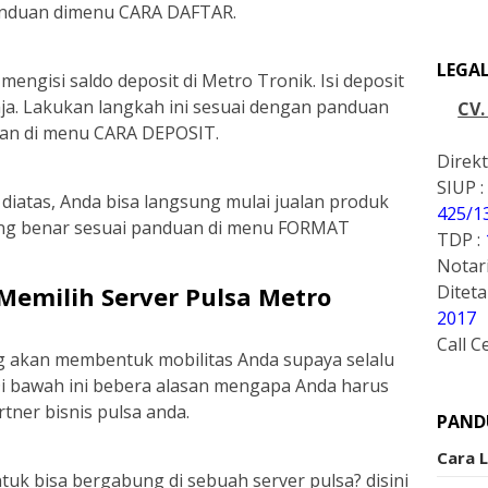
panduan dimenu CARA DAFTAR.
LEGA
engisi saldo deposit di Metro Tronik. Isi deposit
aja. Lakukan langkah ini sesuai dengan panduan
CV
akan di menu CARA DEPOSIT.
Direkt
SIUP :
diatas, Anda bisa langsung mulai jualan produk
425/1
ang benar sesuai panduan di menu FORMAT
TDP :
Notari
emilih Server Pulsa Metro
Ditet
2017
Call C
ng akan membentuk mobilitas Anda supaya selalu
 Di bawah ini bebera alasan mengapa Anda harus
tner bisnis pulsa anda.
PAND
Cara 
k bisa bergabung di sebuah server pulsa? disini