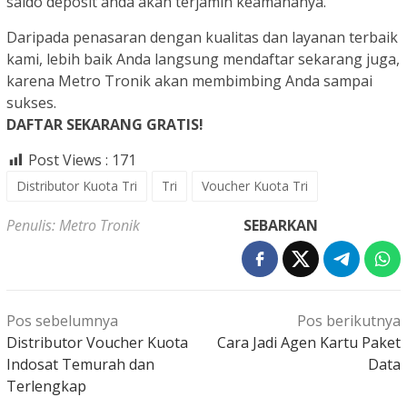
saldo deposit anda akan terjamin keamananya.
Daripada penasaran dengan kualitas dan layanan terbaik
kami, lebih baik Anda langsung mendaftar sekarang juga,
karena Metro Tronik akan membimbing Anda sampai
sukses.
DAFTAR SEKARANG GRATIS!
Post Views :
171
Distributor Kuota Tri
Tri
Voucher Kuota Tri
Penulis: Metro Tronik
SEBARKAN
Navigasi
Pos sebelumnya
Pos berikutnya
pos
Distributor Voucher Kuota
Cara Jadi Agen Kartu Paket
Indosat Temurah dan
Data
Terlengkap