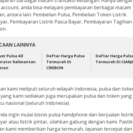
yaran barbagai macam transaksi keuangan. Hanya dengan
) account, anda bisa melayani pembayaran berbagai macam
an, antara lain: Pembelian Pulsa, Pembelian Token Listrik
yar, Pembayaran Listrik Pasca Bayar, Pembayaran Tagihan
on.
CAAN LAINNYA
ver Pulsa All
Daftar Harga Pulsa
Daftar Harga Puls
rator Kalimantan
Termurah Di
Termurah Di CIANJ
atan
CIREBON
an kami meliputi seluruh wilayah Indonesia, pulsa dan toke
ik yang kami sediakan juga merupakan pulsa dan token yang 
ku nasional (seluruh Indonesia).
anda ingin mulai bisnis pulsa handphone dan berjualan listri
yar atau listrik pintar, silahkan gabung dengan kami. Pasti
an kami memberikan harga termurah, layanan tercepat dan