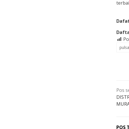
terbai
Dafa
Dafta
Po
pulsa
Nav
Pos s
po
DIST
MURA
POS 