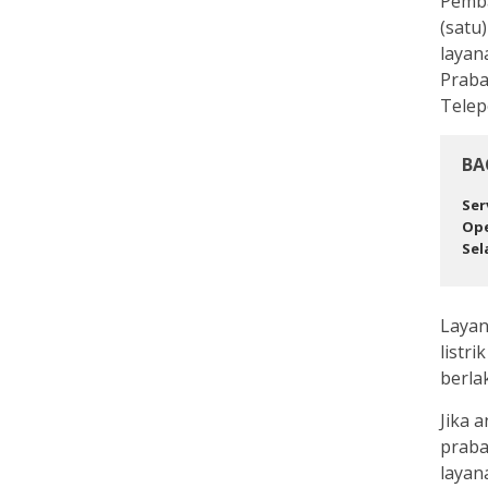
Pemba
(satu
layan
Praba
Telep
BA
Ser
Ope
Sel
Layan
listr
berla
Jika 
praba
layan