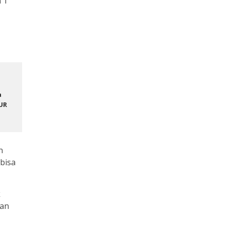
 1
a
UR
n
bisa
k
kan