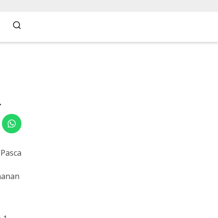
R
 Pasca
manan