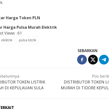
k.
tar Harga Token PLN
r Harga Pulsa Murah Elektrik
st Views :
61
 elektrik
pulsa listrik
SEBARKAN
igasi
ebelumnya
Pos beri
s
RIBUTOR TOKEN LISTRIK
DISTRIBUTOR TOKEN LI
H DI KEPULAUAN SULA
MURAH DI TIDORE KEPU
TERKAIT