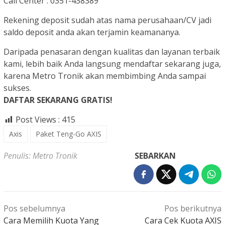
Call Center : 0351-438389
Rekening deposit sudah atas nama perusahaan/CV jadi
saldo deposit anda akan terjamin keamananya.
Daripada penasaran dengan kualitas dan layanan terbaik
kami, lebih baik Anda langsung mendaftar sekarang juga,
karena Metro Tronik akan membimbing Anda sampai
sukses.
DAFTAR SEKARANG GRATIS!
Post Views :
415
Axis
Paket Teng-Go AXIS
Penulis: Metro Tronik
SEBARKAN
Navigasi
Pos sebelumnya
Pos berikutnya
pos
Cara Memilih Kuota Yang
Cara Cek Kuota AXIS