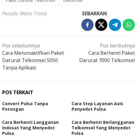
Paket Darurat Telkomsel
telkomsel
Penulis: Metro Tronik
SEBARKAN
Navigasi
Pos sebelumnya
Pos berikutnya
pos
Cara Menonaktifkan Paket
Cara Berhenti Paket
Darurat Telkomsel 5050
Darurat 7000 Telkomsel
Tanpa Aplikasi
POS TERKAIT
Convert Pulsa Tanpa
Cara Stop Layanan Axis
Potongan
Penyedot Pulsa
Cara Berhenti Langganan
Cara Berhenti Berlangganan
Indosat Yang Menyedot
Telkomsel Yang Menyedot
Pulsa
Pulsa