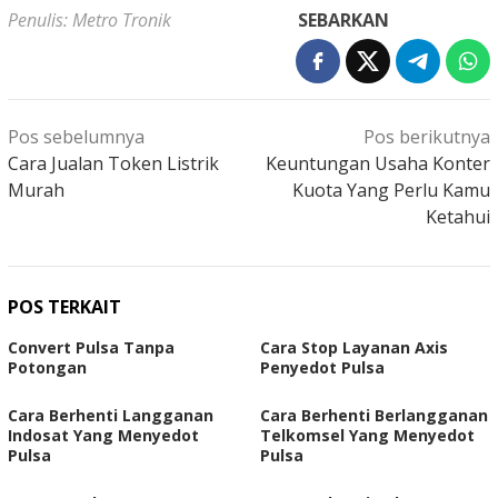
Penulis: Metro Tronik
SEBARKAN
Navigasi
Pos sebelumnya
Pos berikutnya
pos
Cara Jualan Token Listrik
Keuntungan Usaha Konter
Murah
Kuota Yang Perlu Kamu
Ketahui
POS TERKAIT
Convert Pulsa Tanpa
Cara Stop Layanan Axis
Potongan
Penyedot Pulsa
Cara Berhenti Langganan
Cara Berhenti Berlangganan
Indosat Yang Menyedot
Telkomsel Yang Menyedot
Pulsa
Pulsa