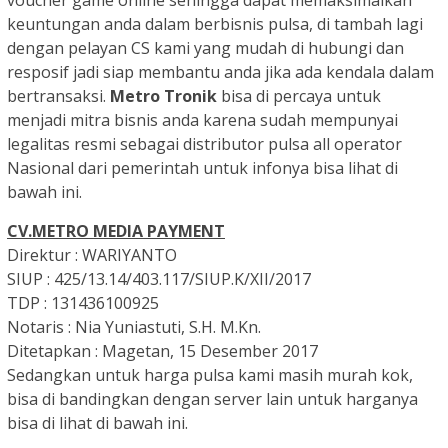
voucher game online sehingga dapat memaksimalkan
keuntungan anda dalam berbisnis pulsa, di tambah lagi
dengan pelayan CS kami yang mudah di hubungi dan
resposif jadi siap membantu anda jika ada kendala dalam
bertransaksi.
Metro Tronik
bisa di percaya untuk
menjadi mitra bisnis anda karena sudah mempunyai
legalitas resmi sebagai distributor pulsa all operator
Nasional dari pemerintah untuk infonya bisa lihat di
bawah ini.
CV.METRO MEDIA PAYMENT
Direktur :
WARIYANTO
SIUP :
425/13.14/403.117/SIUP.K/XII/2017
TDP :
131436100925
Notaris :
Nia Yuniastuti, S.H. M.Kn.
Ditetapkan :
Magetan, 15 Desember 2017
Sedangkan untuk harga pulsa kami masih murah kok,
bisa di bandingkan dengan server lain untuk harganya
bisa di lihat di bawah ini.