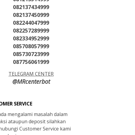
082137434999
082137450999
082244047999
082257289999
082334952999
085708057999
085730723999
087756061999
TELEGRAM CENTER
@MRcenterbot
OMER SERVICE
anda mengalami masalah dalam
aksi ataupun deposit silahkan
ubungi Customer Service kami