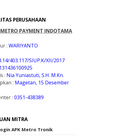
LITAS PERUSAHAAN
. METRO PAYMENT INDOTAMA
ur :
WARIYANTO
3.14/403.117/SIUP.K
/XII/2017
131436100925
s :
Nia Yuniastuti, S.H. M.Kn.
apkan :
Magetan, 15 Desember
enter :
0351-438389
UAN MITRA
Login APK Metro Tronik