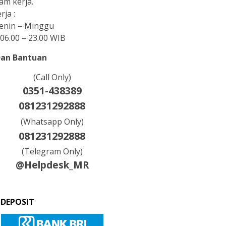
am kerja.
rja :
Senin – Minggu
06.00 – 23.00 WIB
Dan Bantuan
(Call Only)
0351-438389
081231292888
(Whatsapp Only)
081231292888
(Telegram Only)
@Helpdesk_MR
 DEPOSIT