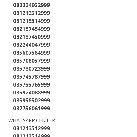
082334952999
081213512999
081213514999
082137434999
082137450999
082244047999
085607564999
085708057999
085730723999
085745787999
085755765999
085924088999
085958502999
087756061999
WHATSAPP CENTER
081213512999
081213514999