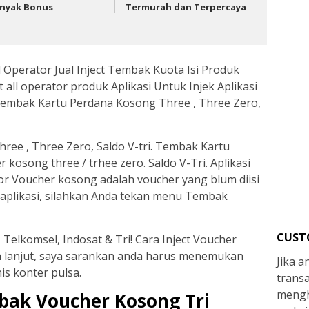
nyak Bonus
Termurah dan Terpercaya
l Operator Jual Inject Tembak Kuota Isi Produk
et all operator produk Aplikasi Untuk Injek Aplikasi
Tembak Kartu Perdana Kosong Three , Three Zero,
ee , Three Zero, Saldo V-tri. Tembak Kartu
kosong three / trhee zero. Saldo V-Tri. Aplikasi
or Voucher kosong adalah voucher yang blum diisi
 aplikasi, silahkan Anda tekan menu Tembak
CUST
, Telkomsel, Indosat & Tri! Cara Inject Voucher
lanjut, saya sarankan anda harus menemukan
Jika 
is konter pulsa.
trans
mengh
bak Voucher Kosong Tri