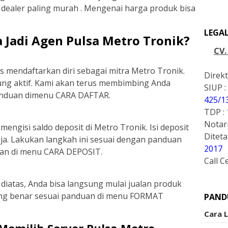
dealer paling murah . Mengenai harga produk bisa
LEGA
 Jadi Agen Pulsa Metro Tronik?
CV
 mendaftarkan diri sebagai mitra Metro Tronik.
Direkt
ung aktif. Kami akan terus membimbing Anda
SIUP :
panduan dimenu CARA DAFTAR.
425/1
TDP :
Notari
engisi saldo deposit di Metro Tronik. Isi deposit
Ditet
aja. Lakukan langkah ini sesuai dengan panduan
2017
akan di menu CARA DEPOSIT.
Call C
diatas, Anda bisa langsung mulai jualan produk
ang benar sesuai panduan di menu FORMAT
PAND
Cara 