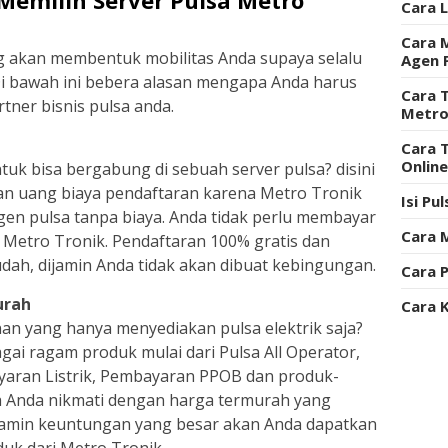
emilih Server Pulsa Metro
Cara 
Cara 
ng akan membentuk mobilitas Anda supaya selalu
Agen 
 Di bawah ini bebera alasan mengapa Anda harus
Cara T
tner bisnis pulsa anda.
Metro
Cara 
Onlin
k bisa bergabung di sebuah server pulsa? disini
kan uang biaya pendaftaran karena Metro Tronik
Isi Pu
en pulsa tanpa biaya. Anda tidak perlu membayar
Cara 
 Metro Tronik. Pendaftaran 100% gratis dan
dah, dijamin Anda tidak akan dibuat kebingungan.
Cara P
urah
Cara 
n yang hanya menyediakan pulsa elektrik saja?
ai ragam produk mulai dari Pulsa All Operator,
ayaran Listrik, Pembayaran PPOB dan produk-
a Anda nikmati dengan harga termurah yang
ijamin keuntungan yang besar akan Anda dapatkan