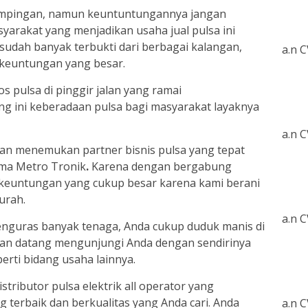
ampingan, namun keuntuntungannya jangan
yarakat yang menjadikan usaha jual pulsa ini
sudah banyak terbukti dari berbagai kalangan,
a.n 
n keuntungan yang besar.
os pulsa di pinggir jalan yang ramai
g ini keberadaan pulsa bagi masyarakat layaknya
a.n 
an menemukan partner bisnis pulsa yang tepat
ma Metro Tronik
.
Karena dengan bergabung
euntungan yang cukup besar karena kami berani
urah.
a.n 
menguras banyak tenaga, Anda cukup duduk manis di
kan datang mengunjungi Anda dengan sendirinya
perti bidang usaha lainnya.
stributor pulsa elektrik all operator yang
 terbaik dan berkualitas yang Anda cari. Anda
a.n 