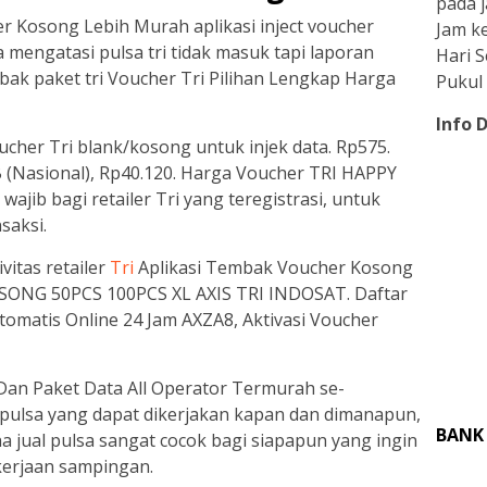
pada j
r Kosong Lebih Murah aplikasi inject voucher
Jam ke
 mengatasi pulsa tri tidak masuk tapi laporan
Hari 
embak paket tri Voucher Tri Pilihan Lengkap Harga
Pukul 
Info 
er Tri blank/kosong untuk injek data. Rp575.
(Nasional), Rp40.120. Harga Voucher TRI HAPPY
 wajib bagi retailer Tri yang teregistrasi, untuk
saksi.
itas retailer
Tri
Aplikasi Tembak Voucher Kosong
ONG 50PCS 100PCS XL AXIS TRI INDOSAT. Daftar
tomatis Online 24 Jam AXZA8, Aktivasi Voucher
Dan Paket Data All Operator Termurah se-
 pulsa yang dapat dikerjakan kapan dan dimanapun,
BANK
 jual pulsa sangat cocok bagi siapapun yang ingin
erjaan sampingan.