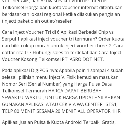
Voucher Axis; dan Aktivasi Paket Voucher Internet
Telkomsel Harga dan kuota voucher internet ditentukan
berdasarkan lokasi regional ketika dilakukan pengisian
(inject) paket oleh outlet/reseller.
Cara Inject Voucher Tri di 6 Aplikasi Berbeda! Chip vs
Serpul 1 aplikasi inject voucher tri termurah? Order kuota
dan hilik cukup murah untuk inject voucher three. 2. Cara
daftar rita tri? Hubungi sales tri terdekat dan Cara Inject
Voucher Kosong Telkomsel PT. ASRO DOT NET.
Pada aplikasi DigiPOS nya; Apabila poin 1 sampai 4 sudah
selesai, pilihlah menu Inject V. Fisik kemudian masukan
Nomor Seri (Serial Number) yang Harga Pulsa Data
Telkomsel Termurah HARGA DAPAT BERUBAH
SEWAKTU-WAKTU , UNTUK HARGA UPDATE SILAHKAN
GUNAKAN APLIKASI ATAU CEK VIA WA CENTER ; STS1,
TELP 80 MENIT SESAMA 20 MENIT ALL OPERATOR 1HR.
Aplikasi Jualan Pulsa & Kuota Android Terbaik, Gratis,