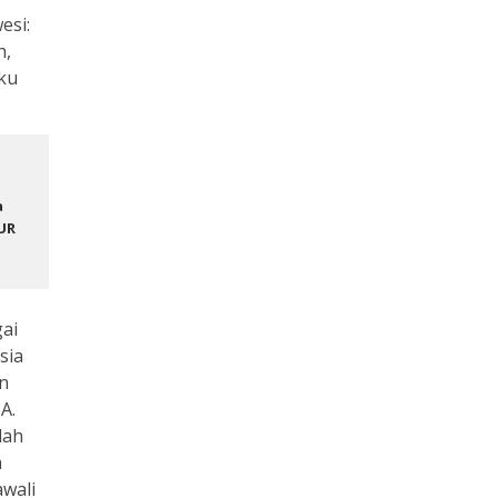
esi:
h,
uku
a
UR
ai
sia
n
A.
lah
a
awali