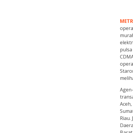
METR
opera
murah
elekt
pulsa
CDMA 
opera
Staron
melih
Agen-
trans
Aceh,
Sumat
Riau.
Daera
Barat