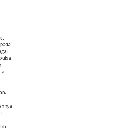
ng
epada
agai
pulsa
h
sa
an,
annya
i.
lah