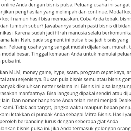
s online Anda dengan bisnis pulsa. Peluang usaha ini sangat
njikan penghasilan yang melimpah dan continue. Modal kec
o kecil namun hasil bisa memuaskan. Coba Anda tebak, bisni
kian tumbuh subur? Jawabannya sudah pasti bisnis di bida
ikasi. Karena sudah jadi fitrah manusia selalu berkomunika
sama lain. Nah, pada segment ini pulsa bisa jadi bisnis yang
an. Peluang usaha yang sangat mudah dijalankan, murah, t
 modal besar. Tinggal kemauan Anda untuk memulai pelua
pulsa ini.
ukan MLM, money game, hype, scam, program cepat kaya, ar
tai atau sejenisnya. Bukan pula bisnis semu atau bisnis go
banyak dikeluhkan netter selama ini. Bisnis ini bisa langsun
rasakan manfaatnya. Bisa langsung dipakai sendiri atau diju
 lain. Dan nomor hanphone Anda telah resmi menjadi Deale
r kami. Tidak ada target, jangka waktu maupun beban penj
kami letakkan di pundak Anda sebagai Mitra Bisnis. Hasil y
peroleh berbanding lurus dengan seberapa giat Anda
lankan bisnis pulsa ini. Jika Anda termasuk golongan oran