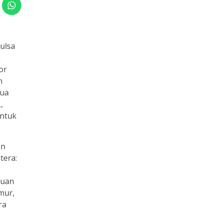
pulsa
a
or
n
mua
,
untuk
an
tera:
auan
mur,
ra