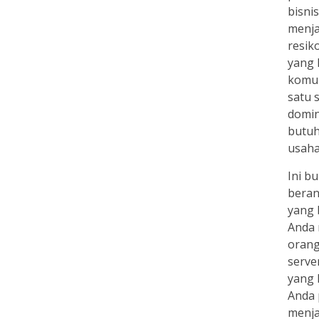
bisni
menja
resik
yang 
komun
satu 
domin
butuh
usaha 
Ini b
beran
yang 
Anda 
orang
serve
yang 
Anda 
menja