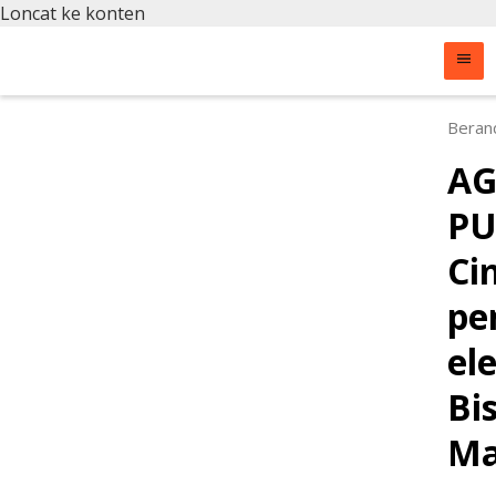
Loncat ke konten
Beran
AG
PU
Ci
pe
ele
Bi
Ma