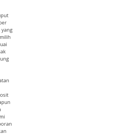
uput
ber
n yang
milih
uai
dak
gung
atan
osit
dapun
n
ami
poran
kan