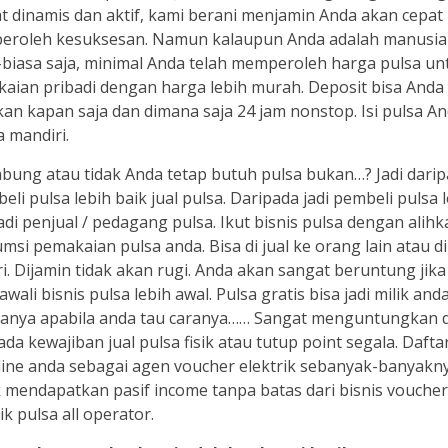
t dinamis dan aktif, kami berani menjamin Anda akan cepat
roleh kesuksesan. Namun kalaupun Anda adalah manusia
-biasa saja, minimal Anda telah memperoleh harga pulsa un
aian pribadi dengan harga lebih murah. Deposit bisa Anda
an kapan saja dan dimana saja 24 jam nonstop. Isi pulsa A
a mandiri.
bung atau tidak Anda tetap butuh pulsa bukan…? Jadi dari
eli pulsa lebih baik jual pulsa. Daripada jadi pembeli pulsa 
jadi penjual / pedagang pulsa. Ikut bisnis pulsa dengan alih
msi pemakaian pulsa anda. Bisa di jual ke orang lain atau di
ri. Dijamin tidak akan rugi. Anda akan sangat beruntung jika
ali bisnis pulsa lebih awal. Pulsa gratis bisa jadi milik and
anya apabila anda tau caranya…… Sangat menguntungkan 
 ada kewajiban jual pulsa fisik atau tutup point segala. Daft
ine anda sebagai agen voucher elektrik sebanyak-banyakn
 mendapatkan pasif income tanpa batas dari bisnis voucher
ik pulsa all operator.