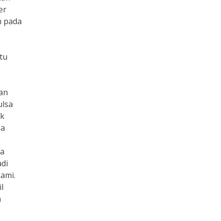
er
n pada
tu
aan
ulsa
uk
ga
ra
adi
ami.
l
a