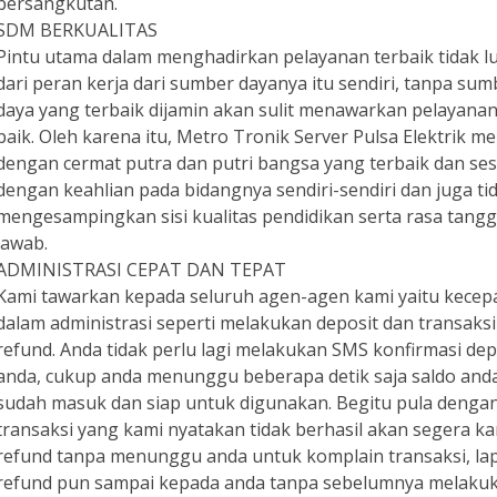
bersangkutan.
SDM BERKUALITAS
Pintu utama dalam menghadirkan pelayanan terbaik tidak l
dari peran kerja dari sumber dayanya itu sendiri, tanpa sum
daya yang terbaik dijamin akan sulit menawarkan pelayana
baik. Oleh karena itu, Metro Tronik Server Pulsa Elektrik me
dengan cermat putra dan putri bangsa yang terbaik dan ses
dengan keahlian pada bidangnya sendiri-sendiri dan juga ti
mengesampingkan sisi kualitas pendidikan serta rasa tang
jawab.
ADMINISTRASI CEPAT DAN TEPAT
Kami tawarkan kepada seluruh agen-agen kami yaitu kecep
dalam administrasi seperti melakukan deposit dan transaksi
refund. Anda tidak perlu lagi melakukan SMS konfirmasi dep
anda, cukup anda menunggu beberapa detik saja saldo an
sudah masuk dan siap untuk digunakan. Begitu pula denga
transaksi yang kami nyatakan tidak berhasil akan segera k
refund tanpa menunggu anda untuk komplain transaksi, la
refund pun sampai kepada anda tanpa sebelumnya melaku