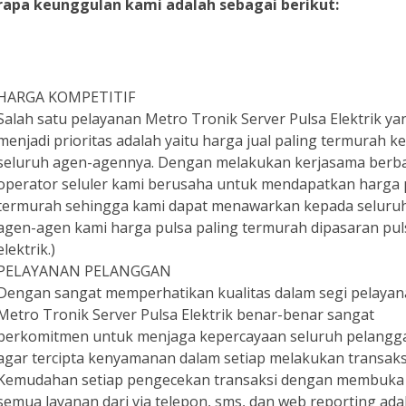
apa keunggulan kami adalah sebagai berikut:
HARGA KOMPETITIF
Salah satu pelayanan Metro Tronik Server Pulsa Elektrik ya
menjadi prioritas adalah yaitu harga jual paling termurah k
seluruh agen-agennya. Dengan melakukan kerjasama berb
operator seluler kami berusaha untuk mendapatkan harga 
termurah sehingga kami dapat menawarkan kepada seluru
agen-agen kami harga pulsa paling termurah dipasaran pul
elektrik.)
PELAYANAN PELANGGAN
Dengan sangat memperhatikan kualitas dalam segi pelayan
Metro Tronik Server Pulsa Elektrik benar-benar sangat
berkomitmen untuk menjaga kepercayaan seluruh pelangg
agar tercipta kenyamanan dalam setiap melakukan transaks
Kemudahan setiap pengecekan transaksi dengan membuka
semua layanan dari via telepon, sms, dan web reporting ada