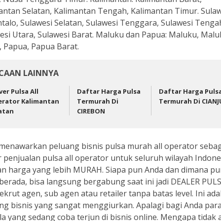
antan Selatan, Kalimantan Tengah, Kalimantan Timur. Sulaw
talo, Sulawesi Selatan, Sulawesi Tenggara, Sulawesi Tenga
esi Utara, Sulawesi Barat. Maluku dan Papua: Maluku, Mal
, Papua, Papua Barat.
CAAN LAINNYA
ver Pulsa All
Daftar Harga Pulsa
Daftar Harga Puls
rator Kalimantan
Termurah Di
Termurah Di CIANJ
atan
CIREBON
menawarkan peluang bisnis pulsa murah all operator sebag
r penjualan pulsa all operator untuk seluruh wilayah Indone
n harga yang lebih MURAH. Siapa pun Anda dan dimana pu
berada, bisa langsung bergabung saat ini jadi DEALER PULS
ekrut agen, sub agen atau retailer tanpa batas level. Ini ada
ng bisnis yang sangat menggiurkan. Apalagi bagi Anda par
a yang sedang coba terjun di bisnis online. Mengapa tidak 