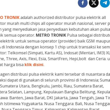
O TRONIK
adalah authorized distributor pulsa elektrik all
tor murah multi chips all operator murah nasional, server 
 yang menyediakan jasa penyediaan kebutuhan akan puls
rik semua operator.
METRO TRONIK
Pulsa sebagai distribut
 elektrik untuk semua operator (provider) baik GSM maupu
di Indonesia dengan konsep 1 chip untuk transaksi ke se
tor: Telkomsel (Simpati, Kartu AS), Indosat (Mentari, IM3) XL
e, Three, Axis, Flexi, Esia, SmartFren, Hepi,bolt dan Ceria. 
at harga bisa
klik disini
.
agen distribusi pulsa elektrik kami tersebar di nusantara d
aksi dapat di gunakan di seluruh provinsi di Indonesia; Suma
 Sumatera Utara, Bengkulu, Jambi, Riau, Sumatera Barat,
era Selatan, Lampung, Kepulauan Bangka Belitung, Kepul
 Jawa: Banten, Jawa Barat, DKI Jakarta, Jawa Tengah, Jawa Ti
h Istimewa Yogyakarta. Nusa Tenggara: Bali, Nusa Tengga
, Nusa Tenggara Timur. Kalimantan: Kalimantan Barat,