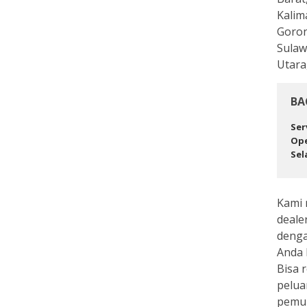
Kalim
Goron
Sulaw
Utara
BA
Ser
Ope
Sel
Kami 
deale
denga
Anda 
Bisa r
pelua
pemul