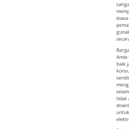
sanga
mempe
biasa
pemak
gunak
secar
Berga
Anda b
baik 
konsu
sendi
mengaw
selam
tidak
downl
untuk
elektr