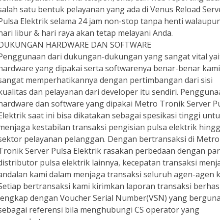
salah satu bentuk pelayanan yang ada di Venus Reload Serv
Pulsa Elektrik selama 24 jam non-stop tanpa henti walaupu
hari libur & hari raya akan tetap melayani Anda.
DUKUNGAN HARDWARE DAN SOFTWARE
Penggunaan dari dukungan-dukungan yang sangat vital yai
hardware yang dipakai serta softwarenya benar-benar kami
sangat memperhatikannya dengan pertimbangan dari sisi
kualitas dan pelayanan dari developer itu sendiri. Penggun
hardware dan software yang dipakai Metro Tronik Server P
Elektrik saat ini bisa dikatakan sebagai spesikasi tinggi unt
menjaga kestabilan transaksi pengisian pulsa elektrik hing
sektor pelayanan pelanggan. Dengan bertransaksi di Metro
Tronik Server Pulsa Elektrik rasakan perbedaan dengan pa
distributor pulsa elektrik lainnya, kecepatan transaksi menj
andalan kami dalam menjaga transaksi seluruh agen-agen k
Setiap bertransaksi kami kirimkan laporan transaksi berhasi
lengkap dengan Voucher Serial Number(VSN) yang bergun
sebagai referensi bila menghubungi CS operator yang