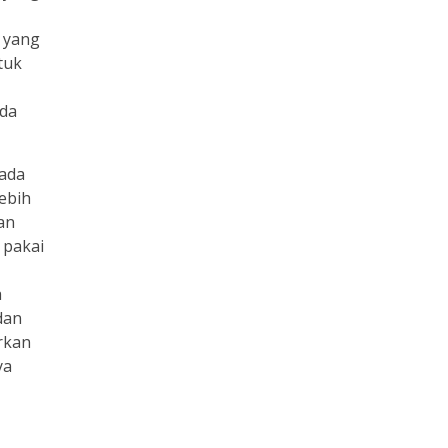
 yang
tuk
nda
pada
lebih
kan
 pakai
a
dan
arkan
ya