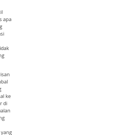
il
s apa
ng
si
idak
ng
isan
mbal
g
al ke
r di
ualan
ang
g yang